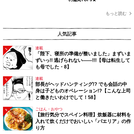
もっと読む
人気記事
連載
1
「陛下、寝所の準備が整いました」まずいま
ずいっ!! 逃げられない――!!!【母は転生して
も母でした・8】
連載
2
部長がヘッドハンティング!? でも会話の中
身は子どものオペレーション!?【こんな上司
と働きたいわけでして！58】
ごはん・おやつ
3
【旅行気分でスペイン料理】炊飯器に材料を
入れて炊くだけでおいしい「パエリア」の作
り方