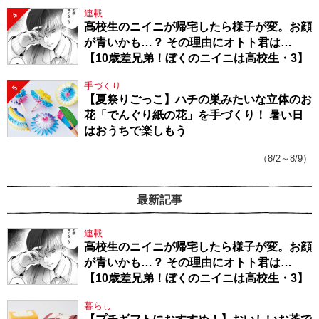
連載
4
高校生のニイニが帰宅したら様子が変。お顔
が青いかも…？ その理由にオトト君は…
【10歳差兄弟！ぼくのニイニは高校生・3】
手づくり
5
【夏祭りごっこ】ハチの巣みたいな立体のお
花「でんぐり紙の花」を手づくり！ 暑い日
はおうちで楽しもう
（8/2～8/9）
最新記事
連載
高校生のニイニが帰宅したら様子が変。お顔
が青いかも…？ その理由にオトト君は…
【10歳差兄弟！ぼくのニイニは高校生・3】
暮らし