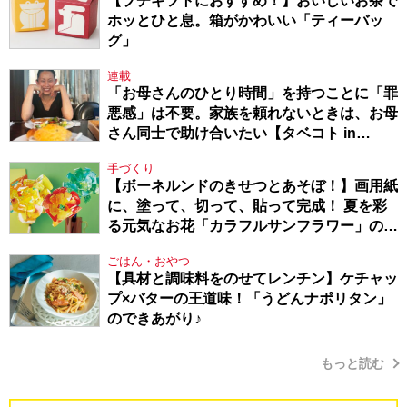
【プチギフトにおすすめ！】おいしいお茶で
ホッとひと息。箱がかわいい「ティーバッ
グ」
連載
「お母さんのひとり時間」を持つことに「罪
悪感」は不要。家族を頼れないときは、お母
さん同士で助け合いたい【タベコト in
Berlin・130】
手づくり
【ボーネルンドのきせつとあそぼ！】画用紙
に、塗って、切って、貼って完成！ 夏を彩
る元気なお花「カラフルサンフラワー」の作
り方
ごはん・おやつ
【具材と調味料をのせてレンチン】ケチャッ
プ×バターの王道味！「うどんナポリタン」
のできあがり♪
もっと読む