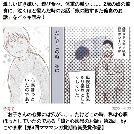
激しい好き嫌い、遊び食べ、体重の減少……。2歳の娘の偏
食に、泣くほど悩んだ時のお話「娘の酷すぎた偏食のお
話」をイッキ読み！
子育て
2023.06.22
「お子さんの心臓には穴が…」。だけどこの時、私は心底
ほっとしていたのである「娘と心疾患のお話」第2回 by
こやま家【第4回マママンガ賞期待賞受賞作品】