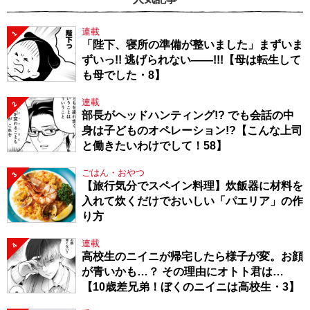
連載
1
「陛下、寝所の準備が整いました」まずいま
ずいっ!! 逃げられない――!!!【母は転生して
も母でした・8】
連載
2
部長がヘッドハンティング!? でも会話の中
身は子どものオペレーション!?【こんな上司
と働きたいわけでして！58】
ごはん・おやつ
3
【旅行気分でスペイン料理】炊飯器に材料を
入れて炊くだけでおいしい「パエリア」の作
り方
連載
4
高校生のニイニが帰宅したら様子が変。お顔
が青いかも…？ その理由にオトト君は…
【10歳差兄弟！ぼくのニイニは高校生・3】