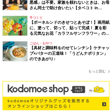
悪感」は不要。家族を頼れないときは、お母
さん同士で助け合いたい【タベコト in
Berlin・130】
手づくり
【ボーネルンドのきせつとあそぼ！】画用紙
に、塗って、切って、貼って完成！ 夏を彩
る元気なお花「カラフルサンフラワー」の作
り方
ごはん・おやつ
【具材と調味料をのせてレンチン】ケチャッ
プ×バターの王道味！「うどんナポリタン」
のできあがり♪
もっと読む