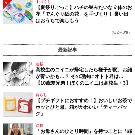
手づくり
5
【夏祭りごっこ】ハチの巣みたいな立体のお
花「でんぐり紙の花」を手づくり！ 暑い日
はおうちで楽しもう
（8/2～8/9）
最新記事
連載
高校生のニイニが帰宅したら様子が変。お顔
が青いかも…？ その理由にオトト君は…
【10歳差兄弟！ぼくのニイニは高校生・3】
暮らし
【プチギフトにおすすめ！】おいしいお茶で
ホッとひと息。箱がかわいい「ティーバッ
グ」
連載
「お母さんのひとり時間」を持つことに「罪