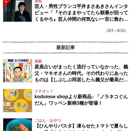
連載
5
芸人・男性ブランコ平井まさあきさんインタ
ビュー「『そのままやってたら順番が回って
くるやろ』芸人仲間の何気ない一言に救われ
てきたから、頑張れる」
（8/3～8/10）
最新記事
連載
星座占いがまったく流行っていなかった、義
父・マキオさんの時代。その代わりにあった
ものは【しぶしぶ同居したら義父が最高だっ
た件・104】
イチオシ！
kodomoe shopより新商品♪ 「ノラネコぐん
だん」ワッペン新柄3種が登場！
ごはん・おやつ
【ひんやりパスタ】凍らせたトマトで夏らし