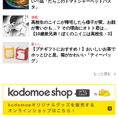
い一品「たらこのトマトシャーベットパス
タ」
連載
高校生のニイニが帰宅したら様子が変。お顔
が青いかも…？ その理由にオトト君は…
【10歳差兄弟！ぼくのニイニは高校生・3】
暮らし
【プチギフトにおすすめ！】おいしいお茶で
ホッとひと息。箱がかわいい「ティーバッ
グ」
もっと読む