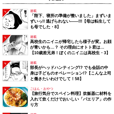
連載
1
「陛下、寝所の準備が整いました」まずいま
ずいっ!! 逃げられない――!!!【母は転生して
も母でした・8】
連載
2
高校生のニイニが帰宅したら様子が変。お顔
が青いかも…？ その理由にオトト君は…
【10歳差兄弟！ぼくのニイニは高校生・3】
連載
3
部長がヘッドハンティング!? でも会話の中
身は子どものオペレーション!?【こんな上司
と働きたいわけでして！58】
ごはん・おやつ
4
【旅行気分でスペイン料理】炊飯器に材料を
入れて炊くだけでおいしい「パエリア」の作
り方