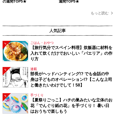
の週間TOP5★
週間TOP5★
もっと読む
人気記事
ごはん・おやつ
1
【旅行気分でスペイン料理】炊飯器に材料を
入れて炊くだけでおいしい「パエリア」の作
り方
連載
2
部長がヘッドハンティング!? でも会話の中
身は子どものオペレーション!?【こんな上司
と働きたいわけでして！58】
手づくり
3
【夏祭りごっこ】ハチの巣みたいな立体のお
花「でんぐり紙の花」を手づくり！ 暑い日
はおうちで楽しもう