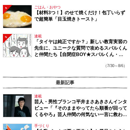
ごはん・おやつ
4
【材料3つ！】のせて焼くだけ！包丁いらず
で超簡単「目玉焼きトースト」
連載
5
「タイヤは純正ですか？」新しい教育実習の
先生に、ユニークな質問で攻めるスバルくん
と仲間たち【自閉症BOY★スバルくん・
143】
（7/30～8/6）
最新記事
連載
芸人・男性ブランコ平井まさあきさんインタ
ビュー「『そのままやってたら順番が回って
くるやろ』芸人仲間の何気ない一言に救われ
てきたから、頑張れる」
手づくり