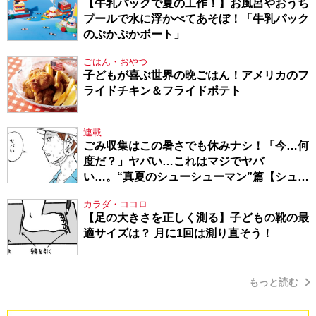
【牛乳パックで夏の工作！】お風呂やおうち
プールで水に浮かべてあそぼ！「牛乳パック
のぷかぷかボート」
ごはん・おやつ
子どもが喜ぶ世界の晩ごはん！アメリカのフ
ライドチキン＆フライドポテト
連載
ごみ収集はこの暑さでも休みナシ！「今…何
度だ？」ヤバい…これはマジでヤバ
い…。“真夏のシューシューマン”篇【シュー
シューマン・17】
カラダ・ココロ
【足の大きさを正しく測る】子どもの靴の最
適サイズは？ 月に1回は測り直そう！
もっと読む