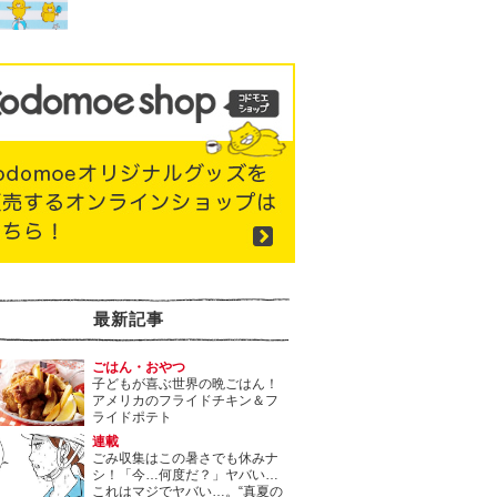
最新記事
ごはん・おやつ
子どもが喜ぶ世界の晩ごはん！
アメリカのフライドチキン＆フ
ライドポテト
連載
ごみ収集はこの暑さでも休みナ
シ！「今…何度だ？」ヤバい…
これはマジでヤバい…。“真夏の