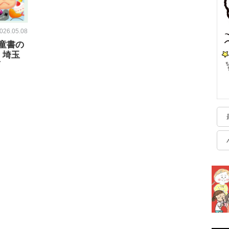
026.05.08
童書の
・埼玉
店