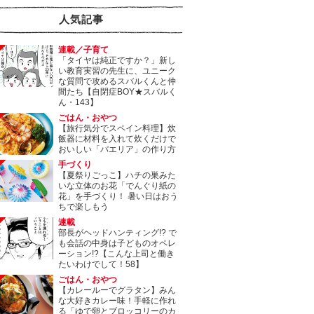
人気記事
連載／子育て
「タイヤは純正ですか？」新し
い教育実習の先生に、ユニーク
な質問で攻めるスバルくんと仲
間たち【自閉症BOY★スバルく
ん・143】
ごはん・おやつ
【旅行気分でスペイン料理】炊
飯器に材料を入れて炊くだけで
おいしい「パエリア」の作り方
手づくり
【夏祭りごっこ】ハチの巣みた
いな立体のお花「でんぐり紙の
花」を手づくり！ 暑い日はおう
ちで楽しもう
連載
部長がヘッドハンティング!? で
も会話の中身は子どものオペレ
ーション!?【こんな上司と働き
たいわけでして！58】
ごはん・おやつ
【カレールーでグラタン】みん
な大好きカレー味！手軽に作れ
る「ゆで卵とブロッコリーのカ