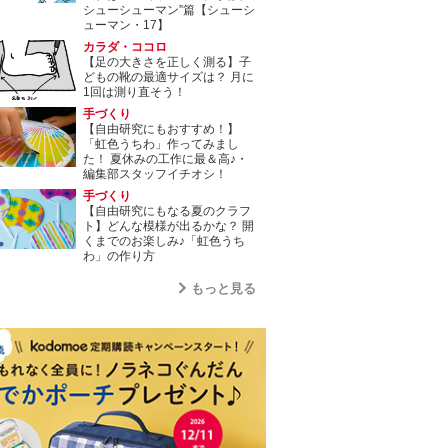
シューシューマン”篇【シューシ
ューマン・17】
カラダ・ココロ
【足の大きさを正しく測る】子
どもの靴の最適サイズは？ 月に
1回は測り直そう！
手づくり
【自由研究にもおすすめ！】
「虹色うちわ」作ってみまし
た！ 夏休みの工作に最＆高♪・
編集部スタッフイチオシ！
手づくり
【自由研究にもなる夏のクラフ
ト】どんな模様が出るかな？ 開
くまでのお楽しみ♪「虹色うち
わ」の作り方
もっと見る