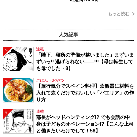
もっと読む
人気記事
連載
1
「陛下、寝所の準備が整いました」まずいま
ずいっ!! 逃げられない――!!!【母は転生して
も母でした・8】
ごはん・おやつ
2
【旅行気分でスペイン料理】炊飯器に材料を
入れて炊くだけでおいしい「パエリア」の作
り方
連載
3
部長がヘッドハンティング!? でも会話の中
身は子どものオペレーション!?【こんな上司
と働きたいわけでして！58】