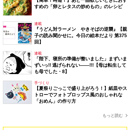
【簡単！時短！】あと一品欲しいときにおす
すめの「卵とレタスの炒めもの」のレシピ
連載
『うどん対ラーメン やきそばの逆襲』【親
子の読み聞かせに。今日の絵本だより 第375
回】
連載
「陛下、寝所の準備が整いました」まずいま
ずいっ!! 逃げられない――!!!【母は転生して
も母でした・8】
手づくり
【夏祭りごっこで盛り上がろう！】紙皿やス
トローでフォトプロップス風のおしゃれな
「おめん」の作り方
もっと読む