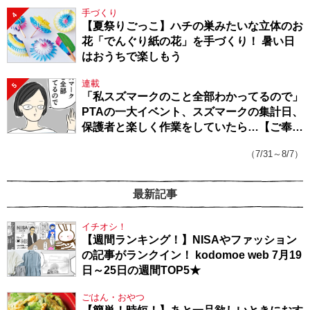
手づくり
4
【夏祭りごっこ】ハチの巣みたいな立体のお
花「でんぐり紙の花」を手づくり！ 暑い日
はおうちで楽しもう
連載
5
「私スズマークのこと全部わかってるので」
PTAの一大イベント、スズマークの集計日、
保護者と楽しく作業をしていたら…【ご奉仕
戦隊★PTA・19】
（7/31～8/7）
最新記事
イチオシ！
【週間ランキング！】NISAやファッション
の記事がランクイン！ kodomoe web 7月19
日～25日の週間TOP5★
ごはん・おやつ