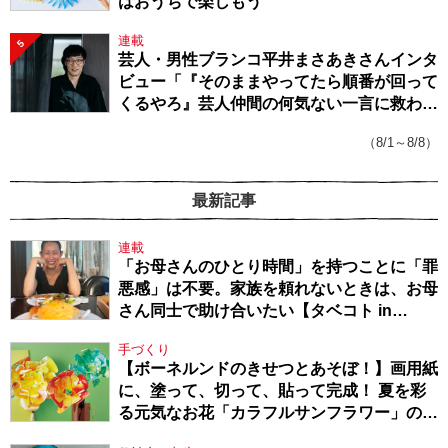
はおうちで楽しもう
連載
5
芸人・男性ブランコ平井まさあきさんインタ
ビュー「『そのままやってたら順番が回って
くるやろ』芸人仲間の何気ない一言に救われ
てきたから、頑張れる」
（8/1～8/8）
最新記事
連載
「お母さんのひとり時間」を持つことに「罪
悪感」は不要。家族を頼れないときは、お母
さん同士で助け合いたい【タベコト in
Berlin・130】
手づくり
【ボーネルンドのきせつとあそぼ！】画用紙
に、塗って、切って、貼って完成！ 夏を彩
る元気なお花「カラフルサンフラワー」の作
り方