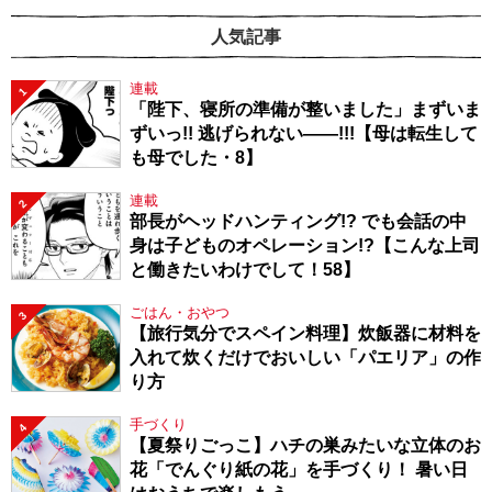
人気記事
連載
1
「陛下、寝所の準備が整いました」まずいま
ずいっ!! 逃げられない――!!!【母は転生して
も母でした・8】
連載
2
部長がヘッドハンティング!? でも会話の中
身は子どものオペレーション!?【こんな上司
と働きたいわけでして！58】
ごはん・おやつ
3
【旅行気分でスペイン料理】炊飯器に材料を
入れて炊くだけでおいしい「パエリア」の作
り方
手づくり
4
【夏祭りごっこ】ハチの巣みたいな立体のお
花「でんぐり紙の花」を手づくり！ 暑い日