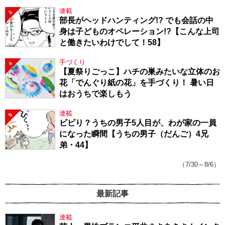
連載
3
部長がヘッドハンティング!? でも会話の中
身は子どものオペレーション!?【こんな上司
と働きたいわけでして！58】
手づくり
4
【夏祭りごっこ】ハチの巣みたいな立体のお
花「でんぐり紙の花」を手づくり！ 暑い日
はおうちで楽しもう
連載
5
ビビり？うちの男子5人目が、わが家の一員
になった瞬間【うちの男子（だんご）4兄
弟・44】
（7/30～8/6）
最新記事
連載