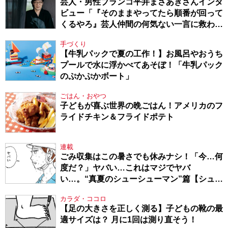
芸人・男性ブランコ平井まさあきさんインタ
ビュー「『そのままやってたら順番が回って
くるやろ』芸人仲間の何気ない一言に救われ
てきたから、頑張れる」
手づくり
【牛乳パックで夏の工作！】お風呂やおうち
プールで水に浮かべてあそぼ！「牛乳パック
のぷかぷかボート」
ごはん・おやつ
子どもが喜ぶ世界の晩ごはん！アメリカのフ
ライドチキン＆フライドポテト
連載
ごみ収集はこの暑さでも休みナシ！「今…何
度だ？」ヤバい…これはマジでヤバ
い…。“真夏のシューシューマン”篇【シュー
シューマン・17】
カラダ・ココロ
【足の大きさを正しく測る】子どもの靴の最
適サイズは？ 月に1回は測り直そう！