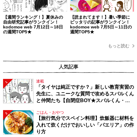
【週間ランキング！】夏休みの
【読まれてます！】暑い季節に
自由研究記事がランクイン！
ピッタリの記事がランクイン！
kodomoe web 7月12日～18日
kodomoe web 7月5日～11日の
の週間TOP5★
週間TOP5★
もっと読む
人気記事
連載
1
「タイヤは純正ですか？」新しい教育実習の
先生に、ユニークな質問で攻めるスバルくん
と仲間たち【自閉症BOY★スバルくん・
143】
ごはん・おやつ
2
【旅行気分でスペイン料理】炊飯器に材料を
入れて炊くだけでおいしい「パエリア」の作
り方