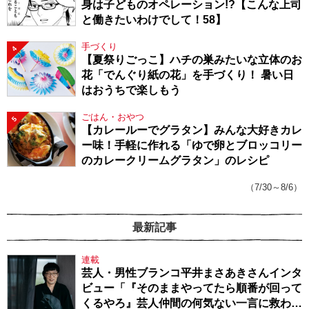
身は子どものオペレーション!?【こんな上司
と働きたいわけでして！58】
手づくり
4
【夏祭りごっこ】ハチの巣みたいな立体のお
花「でんぐり紙の花」を手づくり！ 暑い日
はおうちで楽しもう
ごはん・おやつ
5
【カレールーでグラタン】みんな大好きカレ
ー味！手軽に作れる「ゆで卵とブロッコリー
のカレークリームグラタン」のレシピ
（7/30～8/6）
最新記事
連載
芸人・男性ブランコ平井まさあきさんインタ
ビュー「『そのままやってたら順番が回って
くるやろ』芸人仲間の何気ない一言に救われ