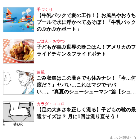
てきたから、頑張れる」
手づくり
【牛乳パックで夏の工作！】お風呂やおうち
プールで水に浮かべてあそぼ！「牛乳パック
のぷかぷかボート」
ごはん・おやつ
子どもが喜ぶ世界の晩ごはん！アメリカのフ
ライドチキン＆フライドポテト
連載
ごみ収集はこの暑さでも休みナシ！「今…何
度だ？」ヤバい…これはマジでヤバ
い…。“真夏のシューシューマン”篇【シュー
シューマン・17】
カラダ・ココロ
【足の大きさを正しく測る】子どもの靴の最
適サイズは？ 月に1回は測り直そう！
もっと読む