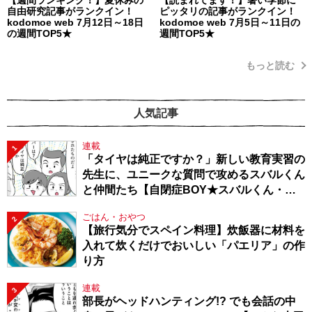
自由研究記事がランクイン！
ピッタリの記事がランクイン！
kodomoe web 7月12日～18日
kodomoe web 7月5日～11日の
の週間TOP5★
週間TOP5★
もっと読む
人気記事
連載
1
「タイヤは純正ですか？」新しい教育実習の
先生に、ユニークな質問で攻めるスバルくん
と仲間たち【自閉症BOY★スバルくん・
143】
ごはん・おやつ
2
【旅行気分でスペイン料理】炊飯器に材料を
入れて炊くだけでおいしい「パエリア」の作
り方
連載
3
部長がヘッドハンティング!? でも会話の中