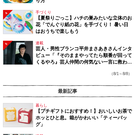
り方
手づくり
4
【夏祭りごっこ】ハチの巣みたいな立体のお
花「でんぐり紙の花」を手づくり！ 暑い日
はおうちで楽しもう
連載
5
芸人・男性ブランコ平井まさあきさんインタ
ビュー「『そのままやってたら順番が回って
くるやろ』芸人仲間の何気ない一言に救われ
てきたから、頑張れる」
（8/1～8/8）
最新記事
暮らし
【プチギフトにおすすめ！】おいしいお茶で
ホッとひと息。箱がかわいい「ティーバッ
グ」