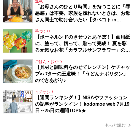
連載
「お母さんのひとり時間」を持つことに「罪
悪感」は不要。家族を頼れないときは、お母
さん同士で助け合いたい【タベコト in
Berlin・130】
手づくり
【ボーネルンドのきせつとあそぼ！】画用紙
に、塗って、切って、貼って完成！ 夏を彩
る元気なお花「カラフルサンフラワー」の作
り方
ごはん・おやつ
【具材と調味料をのせてレンチン】ケチャッ
プ×バターの王道味！「うどんナポリタン」
のできあがり♪
イチオシ！
【週間ランキング！】NISAやファッション
の記事がランクイン！ kodomoe web 7月19
日～25日の週間TOP5★
もっと読む