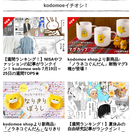
kodomoeイチオシ！
【週間ランキング！】NISAやフ
kodomoe shopより新商品♪
ァッションの記事がランクイ
「ノラネコぐんだん」耐熱マグ3
ン！ kodomoe web 7月19日～
種が登場！
25日の週間TOP5★
kodomoe shopより新商品♪
【週間ランキング！】夏休みの
「ノラネコぐんだん」なりきり
自由研究記事がランクイン！