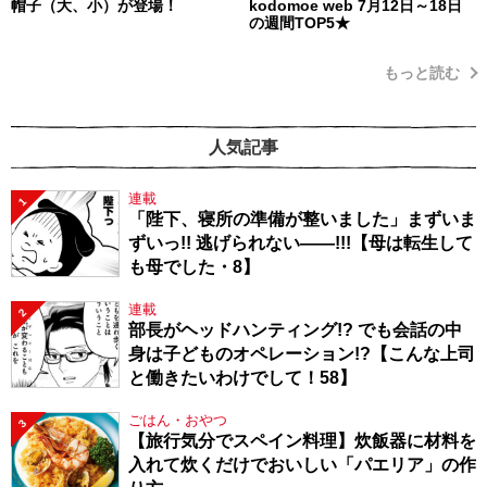
帽子（大、小）が登場！
kodomoe web 7月12日～18日
の週間TOP5★
もっと読む
人気記事
連載
1
「陛下、寝所の準備が整いました」まずいま
ずいっ!! 逃げられない――!!!【母は転生して
も母でした・8】
連載
2
部長がヘッドハンティング!? でも会話の中
身は子どものオペレーション!?【こんな上司
と働きたいわけでして！58】
ごはん・おやつ
3
【旅行気分でスペイン料理】炊飯器に材料を
入れて炊くだけでおいしい「パエリア」の作