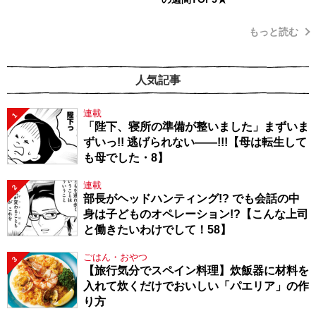
もっと読む
人気記事
連載
1
「陛下、寝所の準備が整いました」まずいま
ずいっ!! 逃げられない――!!!【母は転生して
も母でした・8】
連載
2
部長がヘッドハンティング!? でも会話の中
身は子どものオペレーション!?【こんな上司
と働きたいわけでして！58】
ごはん・おやつ
3
【旅行気分でスペイン料理】炊飯器に材料を
入れて炊くだけでおいしい「パエリア」の作
り方