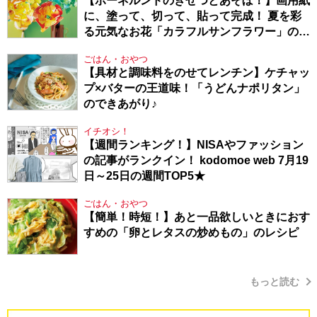
【ボーネルンドのきせつとあそぼ！】画用紙
に、塗って、切って、貼って完成！ 夏を彩
る元気なお花「カラフルサンフラワー」の作
り方
ごはん・おやつ
【具材と調味料をのせてレンチン】ケチャッ
プ×バターの王道味！「うどんナポリタン」
のできあがり♪
イチオシ！
【週間ランキング！】NISAやファッション
の記事がランクイン！ kodomoe web 7月19
日～25日の週間TOP5★
ごはん・おやつ
【簡単！時短！】あと一品欲しいときにおす
すめの「卵とレタスの炒めもの」のレシピ
もっと読む