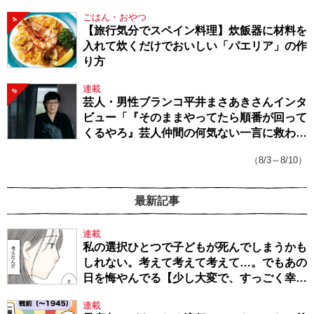
ごはん・おやつ
4
【旅行気分でスペイン料理】炊飯器に材料を
入れて炊くだけでおいしい「パエリア」の作
り方
連載
5
芸人・男性ブランコ平井まさあきさんインタ
ビュー「『そのままやってたら順番が回って
くるやろ』芸人仲間の何気ない一言に救われ
てきたから、頑張れる」
（8/3～8/10）
最新記事
連載
私の選択ひとつで子どもが死んでしまうかも
しれない。考えて考えて考えて…。でもあの
日を悔やんでる【少し大変で、すっごく幸せ
～ドラベ症候群の娘と心臓に毛の生えた母
連載
～・54】