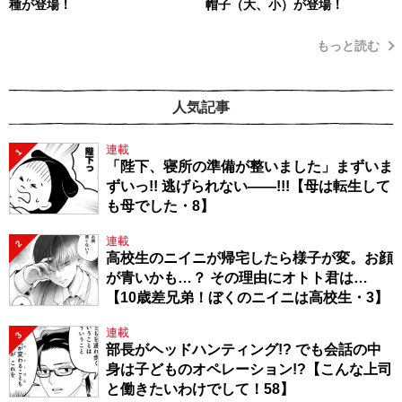
種が登場！
帽子（大、小）が登場！
もっと読む
人気記事
連載
1
「陛下、寝所の準備が整いました」まずいま
ずいっ!! 逃げられない――!!!【母は転生して
も母でした・8】
連載
2
高校生のニイニが帰宅したら様子が変。お顔
が青いかも…？ その理由にオトト君は…
【10歳差兄弟！ぼくのニイニは高校生・3】
連載
3
部長がヘッドハンティング!? でも会話の中
身は子どものオペレーション!?【こんな上司
と働きたいわけでして！58】