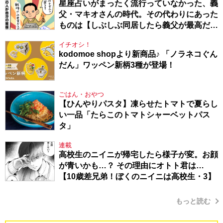
星座占いがまったく流行っていなかった、義
父・マキオさんの時代。その代わりにあった
ものは【しぶしぶ同居したら義父が最高だっ
た件・104】
イチオシ！
kodomoe shopより新商品♪ 「ノラネコぐん
だん」ワッペン新柄3種が登場！
ごはん・おやつ
【ひんやりパスタ】凍らせたトマトで夏らし
い一品「たらこのトマトシャーベットパス
タ」
連載
高校生のニイニが帰宅したら様子が変。お顔
が青いかも…？ その理由にオトト君は…
【10歳差兄弟！ぼくのニイニは高校生・3】
もっと読む