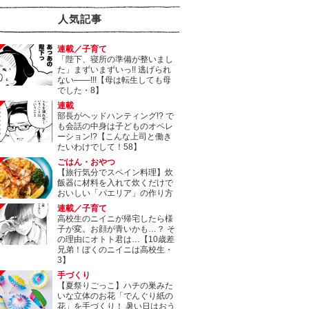
人気記事
連載／子育て
「陛下、寝所の準備が整いまし
た」まずいまずいっ!! 逃げられ
ない――!!!【母は転生しても母
でした・8】
連載
部長がヘッドハンティング!? で
も会話の中身は子どものオペレ
ーション!?【こんな上司と働き
たいわけでして！58】
ごはん・おやつ
【旅行気分でスペイン料理】炊
飯器に材料を入れて炊くだけで
おいしい「パエリア」の作り方
連載／子育て
高校生のニイニが帰宅したら様
子が変。お顔が青いかも…？ そ
の理由にオトト君は…【10歳差
兄弟！ぼくのニイニは高校生・
3】
手づくり
【夏祭りごっこ】ハチの巣みた
いな立体のお花「でんぐり紙の
花」を手づくり！ 暑い日はおう