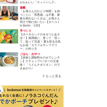
がかわいい「ティーバッグ」
連載
「お母さんのひとり時間」を持
つことに「罪悪感」は不要。家
族を頼れないときは、お母さん
同士で助け合いたい【タベコト
in Berlin・130】
手づくり
【ボーネルンドのきせつとあそ
ぼ！】画用紙に、塗って、切っ
て、貼って完成！ 夏を彩る元気
なお花「カラフルサンフラワ
ー」の作り方
ごはん・おやつ
【具材と調味料をのせてレンチ
ン】ケチャップ×バターの王道
味！「うどんナポリタン」ので
きあがり♪
もっと見る