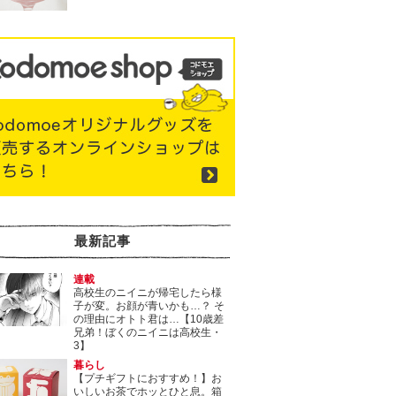
最新記事
連載
高校生のニイニが帰宅したら様
子が変。お顔が青いかも…？ そ
の理由にオトト君は…【10歳差
兄弟！ぼくのニイニは高校生・
3】
暮らし
【プチギフトにおすすめ！】お
いしいお茶でホッとひと息。箱