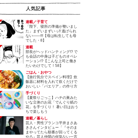
人気記事
連載／子育て
「陛下、寝所の準備が整いまし
た」まずいまずいっ!! 逃げられ
ない――!!!【母は転生しても母
でした・8】
連載
部長がヘッドハンティング!? で
も会話の中身は子どものオペレ
ーション!?【こんな上司と働き
たいわけでして！58】
ごはん・おやつ
【旅行気分でスペイン料理】炊
飯器に材料を入れて炊くだけで
おいしい「パエリア」の作り方
手づくり
【夏祭りごっこ】ハチの巣みた
いな立体のお花「でんぐり紙の
花」を手づくり！ 暑い日はおう
ちで楽しもう
連載／暮らし
芸人・男性ブランコ平井まさあ
きさんインタビュー「『そのま
まやってたら順番が回ってくる
やろ』芸人仲間の何気ない一言