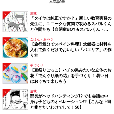
人気記事
連載
1
「タイヤは純正ですか？」新しい教育実習の
先生に、ユニークな質問で攻めるスバルくん
と仲間たち【自閉症BOY★スバルくん・
143】
ごはん・おやつ
2
【旅行気分でスペイン料理】炊飯器に材料を
入れて炊くだけでおいしい「パエリア」の作
り方
手づくり
3
【夏祭りごっこ】ハチの巣みたいな立体のお
花「でんぐり紙の花」を手づくり！ 暑い日
はおうちで楽しもう
連載
4
部長がヘッドハンティング!? でも会話の中
身は子どものオペレーション!?【こんな上司
と働きたいわけでして！58】