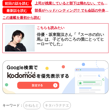
上司が残業していると部下は帰れない。でもうちの部署はちょっと違う。今日もコワモテ部長のアフター５が幕をあける！【こんな上司と働きたいわけでして！15】
前回の話を読む
部長がヘッドハンティング!? でも会話の中身は子どものオペレーション!?【こんな上司と働きたいわけでして！58】
最新話を読む
この連載を最初から読む
こちらも読みたい
俳優・坂東龍汰さん「『スーホの白い
馬』は、子どものころの僕にとってヒ
ーローでした」
キーワード：
かねもと
キタハラナナエ