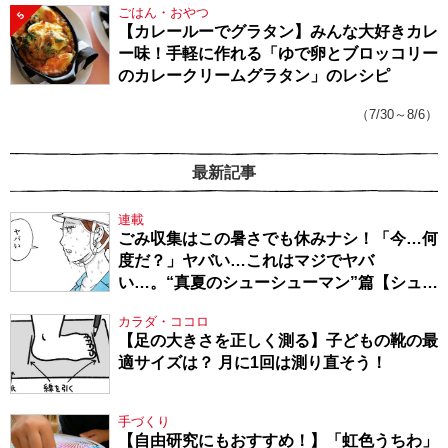
ごはん・おやつ
5
【カレールーでグラタン】みんな大好きカレ
ー味！手軽に作れる「ゆで卵とブロッコリー
のカレークリームグラタン」のレシピ
（7/30～8/6）
最新記事
連載
ごみ収集はこの暑さでも休みナシ！「今…何
度だ？」ヤバい…これはマジでヤバ
い…。“真夏のシューシューマン”篇【シュー
シューマン・17】
カラダ・ココロ
【足の大きさを正しく測る】子どもの靴の最
適サイズは？ 月に1回は測り直そう！
手づくり
【自由研究にもおすすめ！】「虹色うちわ」