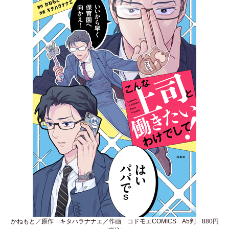
かねもと／原作 キタハラナナエ／作画 コドモエCOMICS A5判 880円