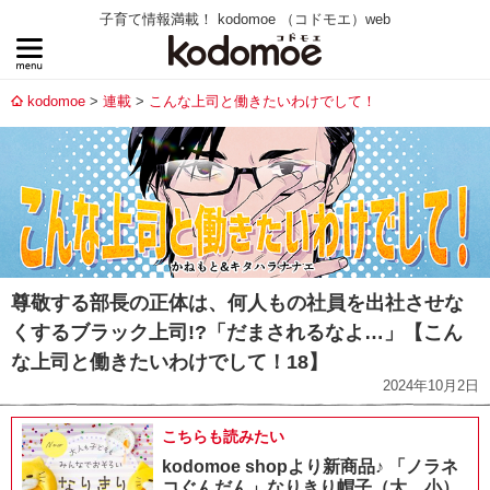
子育て情報満載！ kodomoe （コドモエ）web
kodomoe
連載
こんな上司と働きたいわけでして！
尊敬する部長の正体は、何人もの社員を出社させな
くするブラック上司!?「だまされるなよ…」【こん
な上司と働きたいわけでして！18】
2024年10月2日
こちらも読みたい
kodomoe shopより新商品♪ 「ノラネ
コぐんだん」なりきり帽子（大、小）