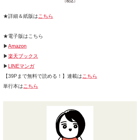
（税込）
★詳細＆紙版は
こちら
★電子版はこちら
▶
Amazon
▶
楽天ブックス
▶
LINEマンガ
【39Pまで無料で読める！】連載は
こちら
単行本は
こちら