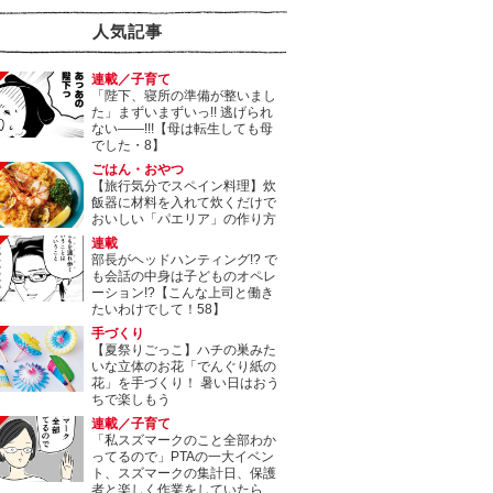
人気記事
連載／子育て
「陛下、寝所の準備が整いまし
た」まずいまずいっ!! 逃げられ
ない――!!!【母は転生しても母
でした・8】
ごはん・おやつ
【旅行気分でスペイン料理】炊
飯器に材料を入れて炊くだけで
おいしい「パエリア」の作り方
連載
部長がヘッドハンティング!? で
も会話の中身は子どものオペレ
ーション!?【こんな上司と働き
たいわけでして！58】
手づくり
【夏祭りごっこ】ハチの巣みた
いな立体のお花「でんぐり紙の
花」を手づくり！ 暑い日はおう
ちで楽しもう
連載／子育て
「私スズマークのこと全部わか
ってるので」PTAの一大イベン
ト、スズマークの集計日、保護
者と楽しく作業をしていたら…