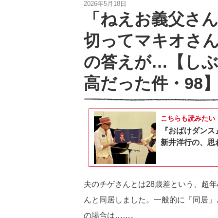
2026年5月18日
「ねえお義父さん
切ってマキオさ
の答えが…【し
高だった件・98
こちらも読みたい
『おばけダンス
新井洋行の、思
夫のチゲさんとは28歳差という、超
んと同居しました。一般的に「同居」
の場合は……。