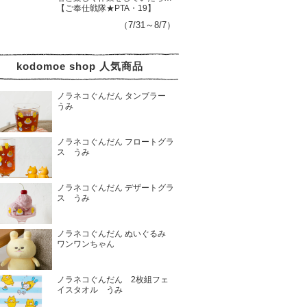
【ご奉仕戦隊★PTA・19】
（7/31～8/7）
kodomoe shop 人気商品
ノラネコぐんだん タンブラー
うみ
ノラネコぐんだん フロートグラ
ス うみ
ノラネコぐんだん デザートグラ
ス うみ
ノラネコぐんだん ぬいぐるみ
ワンワンちゃん
ノラネコぐんだん 2枚組フェ
イスタオル うみ