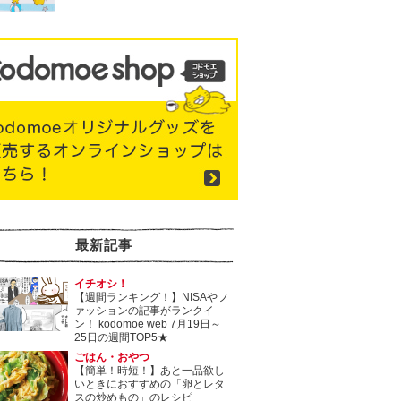
最新記事
イチオシ！
【週間ランキング！】NISAやフ
ァッションの記事がランクイ
ン！ kodomoe web 7月19日～
25日の週間TOP5★
ごはん・おやつ
【簡単！時短！】あと一品欲し
いときにおすすめの「卵とレタ
スの炒めもの」のレシピ