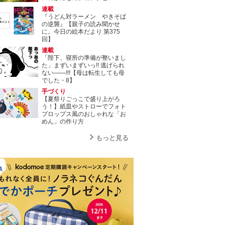
連載
『うどん対ラーメン やきそば
の逆襲』【親子の読み聞かせ
に。今日の絵本だより 第375
回】
連載
「陛下、寝所の準備が整いまし
た」まずいまずいっ!! 逃げられ
ない――!!!【母は転生しても母
でした・8】
手づくり
【夏祭りごっこで盛り上がろ
う！】紙皿やストローでフォト
プロップス風のおしゃれな「お
めん」の作り方
もっと見る