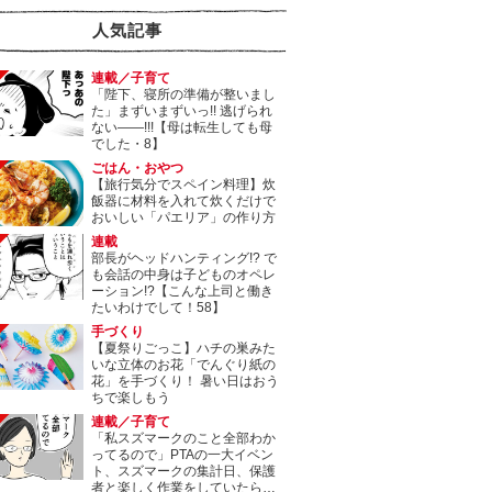
人気記事
連載／子育て
「陛下、寝所の準備が整いまし
た」まずいまずいっ!! 逃げられ
ない――!!!【母は転生しても母
でした・8】
ごはん・おやつ
【旅行気分でスペイン料理】炊
飯器に材料を入れて炊くだけで
おいしい「パエリア」の作り方
連載
部長がヘッドハンティング!? で
も会話の中身は子どものオペレ
ーション!?【こんな上司と働き
たいわけでして！58】
手づくり
【夏祭りごっこ】ハチの巣みた
いな立体のお花「でんぐり紙の
花」を手づくり！ 暑い日はおう
ちで楽しもう
連載／子育て
「私スズマークのこと全部わか
ってるので」PTAの一大イベン
ト、スズマークの集計日、保護
者と楽しく作業をしていたら…