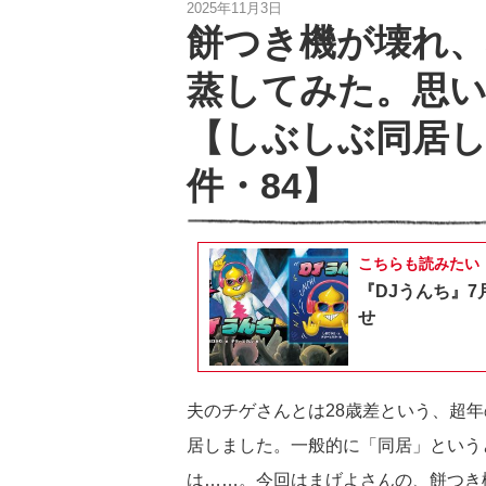
2025年11月3日
餅つき機が壊れ
蒸してみた。思
【しぶしぶ同居
件・84】
こちらも読みたい
『DJうんち』7
せ
夫のチゲさんとは28歳差という、超
居しました。一般的に「同居」という
は……。今回はまげよさんの、餅つき