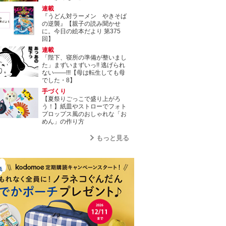
連載
『うどん対ラーメン やきそば
の逆襲』【親子の読み聞かせ
に。今日の絵本だより 第375
回】
連載
「陛下、寝所の準備が整いまし
た」まずいまずいっ!! 逃げられ
ない――!!!【母は転生しても母
でした・8】
手づくり
【夏祭りごっこで盛り上がろ
う！】紙皿やストローでフォト
プロップス風のおしゃれな「お
めん」の作り方
もっと見る