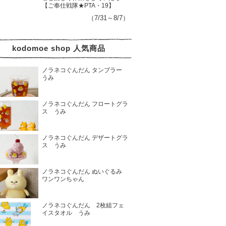
【ご奉仕戦隊★PTA・19】
（7/31～8/7）
kodomoe shop 人気商品
ノラネコぐんだん タンブラー
うみ
ノラネコぐんだん フロートグラ
ス うみ
ノラネコぐんだん デザートグラ
ス うみ
ノラネコぐんだん ぬいぐるみ
ワンワンちゃん
ノラネコぐんだん 2枚組フェ
イスタオル うみ