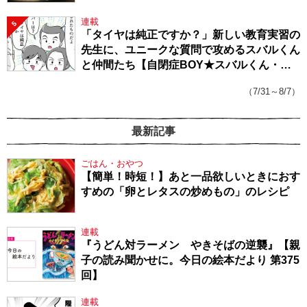
連載
5
「タイヤは純正ですか？」新しい教育実習の
先生に、ユニークな質問で攻めるスバルくん
と仲間たち【自閉症BOY★スバルくん・
143】
（7/31～8/7）
最新記事
ごはん・おやつ
【簡単！時短！】あと一品欲しいときにおす
すめの「卵とレタスの炒めもの」のレシピ
連載
『うどん対ラーメン やきそばの逆襲』【親
子の読み聞かせに。今日の絵本だより 第375
回】
連載