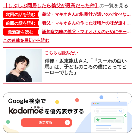
【しぶしぶ同居したら義父が最高だった件】
の一覧を見る
義父・マキオさんの味噌汁が濃いので食べない、という夫。それに対して、マキオさんは…【しぶしぶ同居したら義父が最高だった件・78】
次回の話を読む
義父・マキオさんの作った味噌汁の味が濃すぎる、という夫。私の作ったカレーや煮物にしょうゆをかけたことあるのに…【しぶしぶ同居したら義父が最高だった件・76】
前回の話を読む
認知症気味の義父・マキオさんのためにテーブルに置いた味噌汁がいつの間にか…【しぶしぶ同居したら義父が最高だった件・103】
最新話を読む
この連載を最初から読む
こちらも読みたい
俳優・坂東龍汰さん「『スーホの白い
馬』は、子どものころの僕にとってヒ
ーローでした」