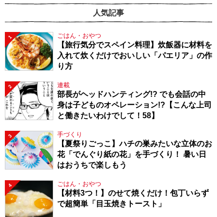
人気記事
ごはん・おやつ
1
【旅行気分でスペイン料理】炊飯器に材料を
入れて炊くだけでおいしい「パエリア」の作
り方
連載
2
部長がヘッドハンティング!? でも会話の中
身は子どものオペレーション!?【こんな上司
と働きたいわけでして！58】
手づくり
3
【夏祭りごっこ】ハチの巣みたいな立体のお
花「でんぐり紙の花」を手づくり！ 暑い日
はおうちで楽しもう
ごはん・おやつ
4
【材料3つ！】のせて焼くだけ！包丁いらず
で超簡単「目玉焼きトースト」