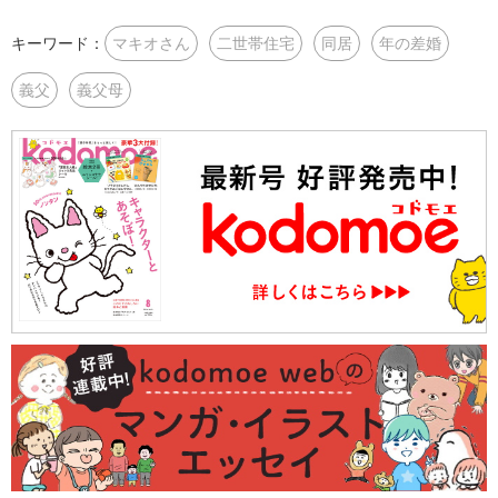
キーワード：
マキオさん
二世帯住宅
同居
年の差婚
義父
義父母