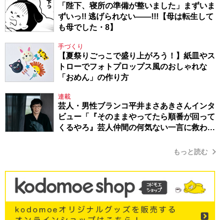
「陛下、寝所の準備が整いました」まずいま
ずいっ!! 逃げられない――!!!【母は転生して
も母でした・8】
手づくり
【夏祭りごっこで盛り上がろう！】紙皿やス
トローでフォトプロップス風のおしゃれな
「おめん」の作り方
連載
芸人・男性ブランコ平井まさあきさんインタ
ビュー「『そのままやってたら順番が回って
くるやろ』芸人仲間の何気ない一言に救われ
てきたから、頑張れる」
もっと読む