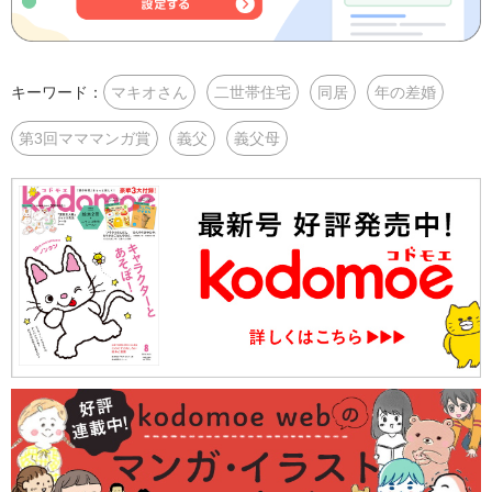
キーワード：
マキオさん
二世帯住宅
同居
年の差婚
第3回マママンガ賞
義父
義父母