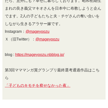
たら、意外にも？幸せに暮らしております。昭和初期生
まれの良き義父マキオさんを日本中に布教しようと企ん
でます。
2
人の子どもたちと夫・チゲさんの奪い合いを
しながら生きるアラサー嫁です。
Instagram：
@mageyoozu
Ｘ（旧Twitter）：
@mageyoozu
blog :
https://mageyoozu.nbblog.jp/
第3回マママンガ賞グランプリ最終選考通過作品はこち
ら
「子どものキモチを察せなかった夜」