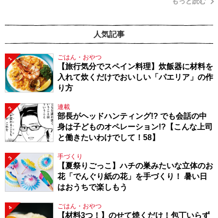
もっと読む
人気記事
ごはん・おやつ
1
【旅行気分でスペイン料理】炊飯器に材料を
入れて炊くだけでおいしい「パエリア」の作
り方
連載
2
部長がヘッドハンティング!? でも会話の中
身は子どものオペレーション!?【こんな上司
と働きたいわけでして！58】
手づくり
3
【夏祭りごっこ】ハチの巣みたいな立体のお
花「でんぐり紙の花」を手づくり！ 暑い日
はおうちで楽しもう
ごはん・おやつ
4
【材料3つ！】のせて焼くだけ！包丁いらず