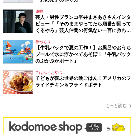
連載
芸人・男性ブランコ平井まさあきさんインタ
ビュー「『そのままやってたら順番が回って
くるやろ』芸人仲間の何気ない一言に救われ
てきたから、頑張れる」
手づくり
【牛乳パックで夏の工作！】お風呂やおうち
プールで水に浮かべてあそぼ！「牛乳パック
のぷかぷかボート」
ごはん・おやつ
子どもが喜ぶ世界の晩ごはん！アメリカのフ
ライドチキン＆フライドポテト
もっと読む