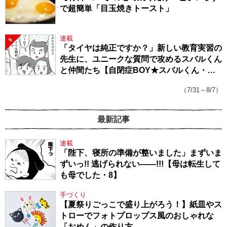
で超簡単「目玉焼きトースト」
連載
5
「タイヤは純正ですか？」新しい教育実習の
先生に、ユニークな質問で攻めるスバルくん
と仲間たち【自閉症BOY★スバルくん・
143】
（7/31～8/7）
最新記事
連載
「陛下、寝所の準備が整いました」まずいま
ずいっ!! 逃げられない――!!!【母は転生して
も母でした・8】
手づくり
【夏祭りごっこで盛り上がろう！】紙皿やス
トローでフォトプロップス風のおしゃれな
「おめん」の作り方