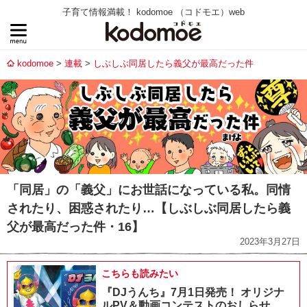
子育て情報満載！ kodomoe （コドモエ）web
kodomoe
連載
しぶしぶ同居したら義父が最高だった件
「同居」の「義父」にお世話になっている私。同情
されたり、困惑されたり…【しぶしぶ同居したら義
父が最高だった件・16】
2023年3月27日
こちらも読みたい
『DJうんち』7月1日発売！ オリジナ
ルPV＆動画コンテストのおしらせ