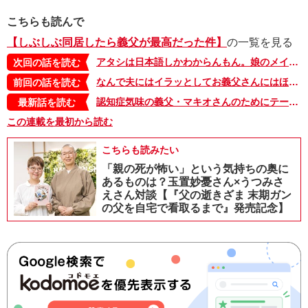
こちらも読んで
【しぶしぶ同居したら義父が最高だった件】
の一覧を見る
アタシは日本語しかわからんもん。娘のメイクを見た義父の反応が、エモい【しぶしぶ同居したら義父が最高だった件・17】
次回の話を読む
なんで夫にはイラッとしてお義父さんにはほっこりするんだ!? そうか、お義父さんは…【しぶしぶ同居したら義父が最高だった件・15】
前回の話を読む
認知症気味の義父・マキオさんのためにテーブルに置いた味噌汁がいつの間にか…【しぶしぶ同居したら義父が最高だった件・103】
最新話を読む
この連載を最初から読む
こちらも読みたい
「親の死が怖い」という気持ちの奥に
あるものは？玉置妙憂さん×うつみさ
えさん対談【『父の逝きざま 末期ガン
の父を自宅で看取るまで』発売記念】