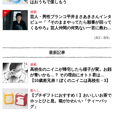
はおうちで楽しもう
連載
5
芸人・男性ブランコ平井まさあきさんインタ
ビュー「『そのままやってたら順番が回って
くるやろ』芸人仲間の何気ない一言に救われ
てきたから、頑張れる」
（8/2～8/9）
最新記事
連載
高校生のニイニが帰宅したら様子が変。お顔
が青いかも…？ その理由にオトト君は…
【10歳差兄弟！ぼくのニイニは高校生・3】
暮らし
【プチギフトにおすすめ！】おいしいお茶で
ホッとひと息。箱がかわいい「ティーバッ
グ」