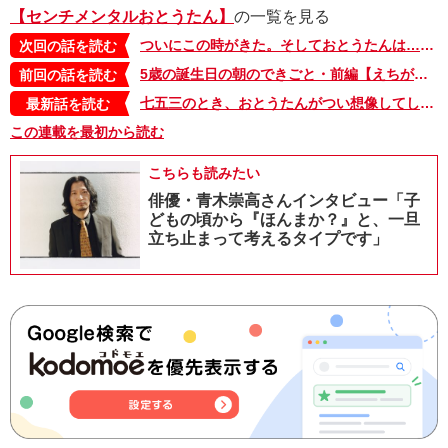
【センチメンタルおとうたん】
の一覧を見る
ついにこの時がきた。そしておとうたんは…【えちがわのりゆきの「センチメンタルおとうたん」・62】
次回の話を読む
5歳の誕生日の朝のできごと・前編【えちがわのりゆきの「センチメンタルおとうたん」・60】
前回の話を読む
七五三のとき、おとうたんがつい想像してしまったのは……【えちがわのりゆきの「センチメンタルおとうたん」・七五三編】
最新話を読む
この連載を最初から読む
こちらも読みたい
俳優・青木崇高さんインタビュー「子
どもの頃から『ほんまか？』と、一旦
立ち止まって考えるタイプです」