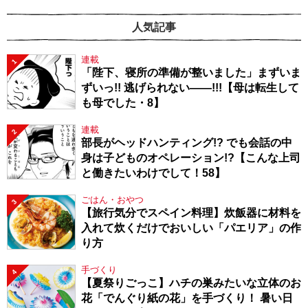
人気記事
連載
1
「陛下、寝所の準備が整いました」まずいま
ずいっ!! 逃げられない――!!!【母は転生して
も母でした・8】
連載
2
部長がヘッドハンティング!? でも会話の中
身は子どものオペレーション!?【こんな上司
と働きたいわけでして！58】
ごはん・おやつ
3
【旅行気分でスペイン料理】炊飯器に材料を
入れて炊くだけでおいしい「パエリア」の作
り方
手づくり
4
【夏祭りごっこ】ハチの巣みたいな立体のお
花「でんぐり紙の花」を手づくり！ 暑い日