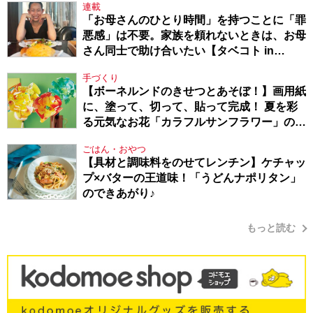
連載
「お母さんのひとり時間」を持つことに「罪
悪感」は不要。家族を頼れないときは、お母
さん同士で助け合いたい【タベコト in
Berlin・130】
手づくり
【ボーネルンドのきせつとあそぼ！】画用紙
に、塗って、切って、貼って完成！ 夏を彩
る元気なお花「カラフルサンフラワー」の作
り方
ごはん・おやつ
【具材と調味料をのせてレンチン】ケチャッ
プ×バターの王道味！「うどんナポリタン」
のできあがり♪
もっと読む