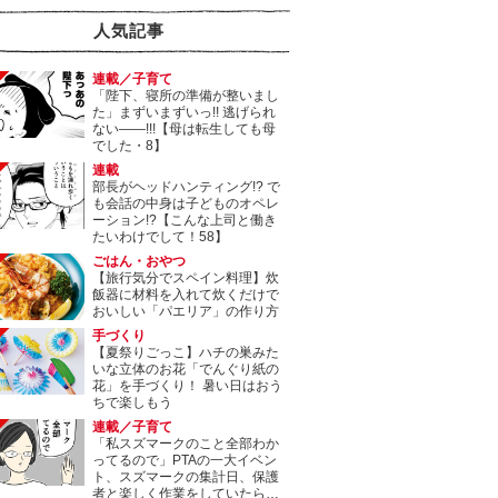
人気記事
連載／子育て
「陛下、寝所の準備が整いまし
た」まずいまずいっ!! 逃げられ
ない――!!!【母は転生しても母
でした・8】
連載
部長がヘッドハンティング!? で
も会話の中身は子どものオペレ
ーション!?【こんな上司と働き
たいわけでして！58】
ごはん・おやつ
【旅行気分でスペイン料理】炊
飯器に材料を入れて炊くだけで
おいしい「パエリア」の作り方
手づくり
【夏祭りごっこ】ハチの巣みた
いな立体のお花「でんぐり紙の
花」を手づくり！ 暑い日はおう
ちで楽しもう
連載／子育て
「私スズマークのこと全部わか
ってるので」PTAの一大イベン
ト、スズマークの集計日、保護
者と楽しく作業をしていたら…