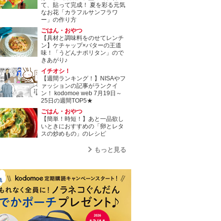
て、貼って完成！ 夏を彩る元気
なお花「カラフルサンフラワ
ー」の作り方
ごはん・おやつ
【具材と調味料をのせてレンチ
ン】ケチャップ×バターの王道
味！「うどんナポリタン」ので
きあがり♪
イチオシ！
【週間ランキング！】NISAやフ
ァッションの記事がランクイ
ン！ kodomoe web 7月19日～
25日の週間TOP5★
ごはん・おやつ
【簡単！時短！】あと一品欲し
いときにおすすめの「卵とレタ
スの炒めもの」のレシピ
もっと見る