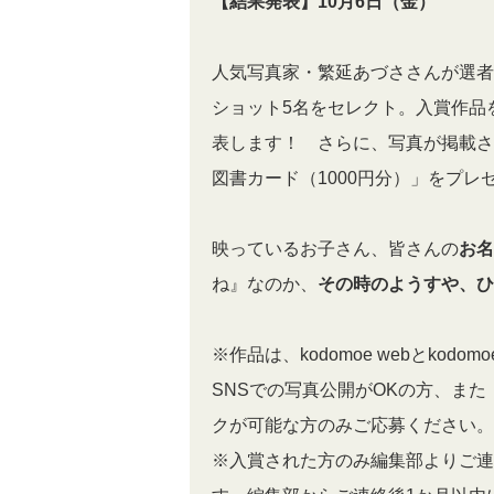
【結果発表】10月6日（金）
人気写真家・繁延あづささんが選者
ショット5名をセレクト。入賞作品をk
表します！ さらに、写真が掲載され
図書カード（1000円分）」をプレ
映っているお子さん、皆さんの
お名
ね』なのか、
その時のようすや、ひ
※作品は、kodomoe webとko
SNSでの写真公開がOKの方、ま
クが可能な方のみご応募ください。
※入賞された方のみ編集部よりご連