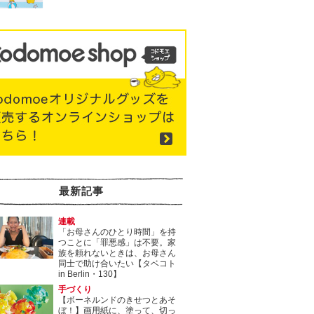
最新記事
連載
「お母さんのひとり時間」を持
つことに「罪悪感」は不要。家
族を頼れないときは、お母さん
同士で助け合いたい【タベコト
in Berlin・130】
手づくり
【ボーネルンドのきせつとあそ
ぼ！】画用紙に、塗って、切っ