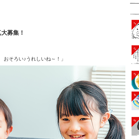
1
真大募集！
2
 おそろい♪うれしいね～！」
3
4
5