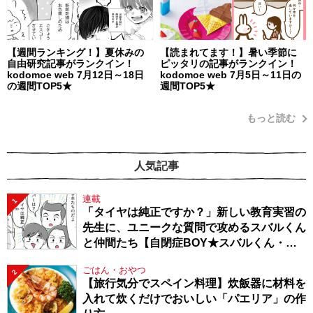
【週間ランキング！】夏休みの
【読まれてます！】暑い季節に
自由研究記事がランクイン！
ピッタリの記事がランクイン！
kodomoe web 7月12日～18日
kodomoe web 7月5日～11日の
の週間TOP5★
週間TOP5★
もっと読む
人気記事
連載
1
「タイヤは純正ですか？」新しい教育実習の
先生に、ユニークな質問で攻めるスバルくん
と仲間たち【自閉症BOY★スバルくん・
143】
ごはん・おやつ
2
【旅行気分でスペイン料理】炊飯器に材料を
入れて炊くだけでおいしい「パエリア」の作