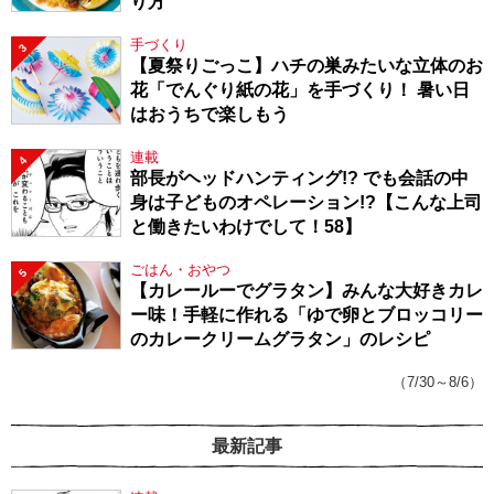
り方
手づくり
3
【夏祭りごっこ】ハチの巣みたいな立体のお
花「でんぐり紙の花」を手づくり！ 暑い日
はおうちで楽しもう
連載
4
部長がヘッドハンティング!? でも会話の中
身は子どものオペレーション!?【こんな上司
と働きたいわけでして！58】
ごはん・おやつ
5
【カレールーでグラタン】みんな大好きカレ
ー味！手軽に作れる「ゆで卵とブロッコリー
のカレークリームグラタン」のレシピ
（7/30～8/6）
最新記事