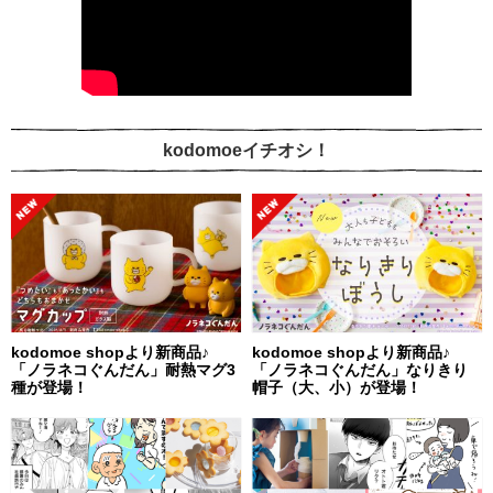
kodomoeイチオシ！
kodomoe shopより新商品♪
kodomoe shopより新商品♪
「ノラネコぐんだん」耐熱マグ3
「ノラネコぐんだん」なりきり
種が登場！
帽子（大、小）が登場！