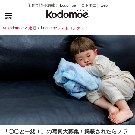
子育て情報満載！ kodomoe （コドモエ）web
kodomoe
連載
kodomoeフォトコンテスト
「〇〇と一緒！」の写真大募集！掲載されたらノラ