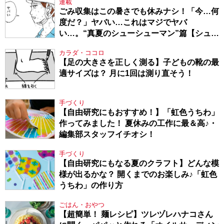
連載
ごみ収集はこの暑さでも休みナシ！「今…何
度だ？」ヤバい…これはマジでヤバ
い…。“真夏のシューシューマン”篇【シュー
シューマン・17】
カラダ・ココロ
【足の大きさを正しく測る】子どもの靴の最
適サイズは？ 月に1回は測り直そう！
手づくり
【自由研究にもおすすめ！】「虹色うちわ」
作ってみました！ 夏休みの工作に最＆高♪・
編集部スタッフイチオシ！
手づくり
【自由研究にもなる夏のクラフト】どんな模
様が出るかな？ 開くまでのお楽しみ♪「虹色
うちわ」の作り方
ごはん・おやつ
【超簡単！ 麺レシピ】ツレヅレハナコさん