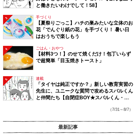
と働きたいわけでして！58】
手づくり
3
【夏祭りごっこ】ハチの巣みたいな立体のお
花「でんぐり紙の花」を手づくり！ 暑い日
はおうちで楽しもう
ごはん・おやつ
4
【材料3つ！】のせて焼くだけ！包丁いらず
で超簡単「目玉焼きトースト」
連載
5
「タイヤは純正ですか？」新しい教育実習の
先生に、ユニークな質問で攻めるスバルくん
と仲間たち【自閉症BOY★スバルくん・
143】
（7/31～8/7）
最新記事