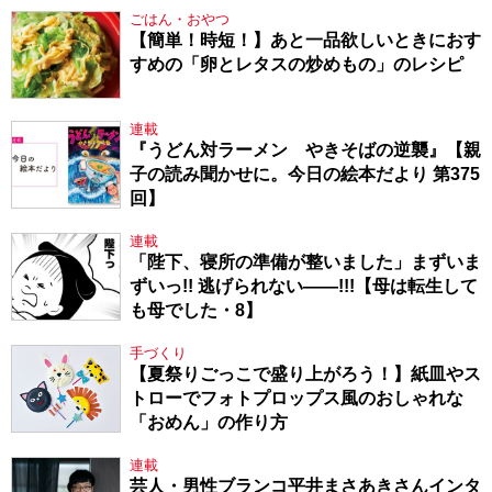
ごはん・おやつ
【簡単！時短！】あと一品欲しいときにおす
すめの「卵とレタスの炒めもの」のレシピ
連載
『うどん対ラーメン やきそばの逆襲』【親
子の読み聞かせに。今日の絵本だより 第375
回】
連載
「陛下、寝所の準備が整いました」まずいま
ずいっ!! 逃げられない――!!!【母は転生して
も母でした・8】
手づくり
【夏祭りごっこで盛り上がろう！】紙皿やス
トローでフォトプロップス風のおしゃれな
「おめん」の作り方
連載
芸人・男性ブランコ平井まさあきさんインタ