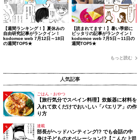
【週間ランキング！】夏休みの
【読まれてます！】暑い季節に
自由研究記事がランクイン！
ピッタリの記事がランクイン！
kodomoe web 7月12日～18日
kodomoe web 7月5日～11日の
の週間TOP5★
週間TOP5★
もっと読む
人気記事
ごはん・おやつ
1
【旅行気分でスペイン料理】炊飯器に材料を
入れて炊くだけでおいしい「パエリア」の作
り方
連載
2
部長がヘッドハンティング!? でも会話の中
身は子どものオペレーション!?【こんな上司