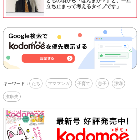
どもの頃から『ほんまか？』と、一旦
立ち止まって考えるタイプです」
キーワード：
たち
マママンガ
子育て
息子
潔癖
潔癖夫