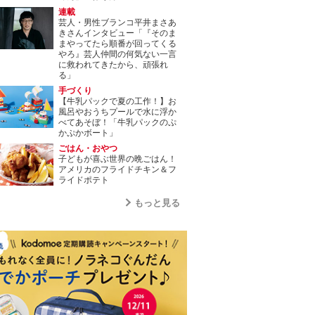
連載
芸人・男性ブランコ平井まさあ
きさんインタビュー「『そのま
まやってたら順番が回ってくる
やろ』芸人仲間の何気ない一言
に救われてきたから、頑張れ
る」
手づくり
【牛乳パックで夏の工作！】お
風呂やおうちプールで水に浮か
べてあそぼ！「牛乳パックのぷ
かぷかボート」
ごはん・おやつ
子どもが喜ぶ世界の晩ごはん！
アメリカのフライドチキン＆フ
ライドポテト
もっと見る