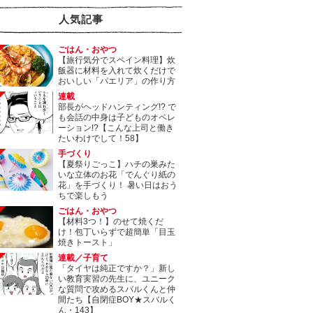
人気記事
ごはん・おやつ
【旅行気分でスペイン料理】炊
飯器に材料を入れて炊くだけで
おいしい「パエリア」の作り方
連載
部長がヘッドハンティング!? で
も会話の中身は子どものオペレ
ーション!?【こんな上司と働き
たいわけでして！58】
手づくり
【夏祭りごっこ】ハチの巣みた
いな立体のお花「でんぐり紙の
花」を手づくり！ 暑い日はおう
ちで楽しもう
ごはん・おやつ
【材料3つ！】のせて焼くだ
け！包丁いらずで超簡単「目玉
焼きトースト」
連載／子育て
「タイヤは純正ですか？」新し
い教育実習の先生に、ユニーク
な質問で攻めるスバルくんと仲
間たち【自閉症BOY★スバルく
ん・143】