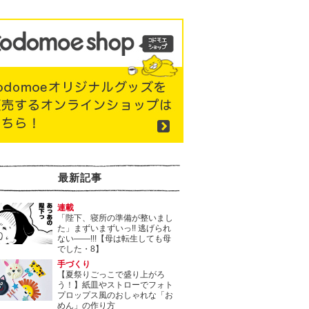
最新記事
連載
「陛下、寝所の準備が整いまし
た」まずいまずいっ!! 逃げられ
ない――!!!【母は転生しても母
でした・8】
手づくり
【夏祭りごっこで盛り上がろ
う！】紙皿やストローでフォト
プロップス風のおしゃれな「お
めん」の作り方