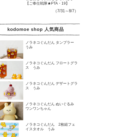
【ご奉仕戦隊★PTA・19】
（7/31～8/7）
kodomoe shop 人気商品
ノラネコぐんだん タンブラー
うみ
ノラネコぐんだん フロートグラ
ス うみ
ノラネコぐんだん デザートグラ
ス うみ
ノラネコぐんだん ぬいぐるみ
ワンワンちゃん
ノラネコぐんだん 2枚組フェ
イスタオル うみ