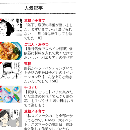
人気記事
連載／子育て
「陛下、寝所の準備が整いまし
た」まずいまずいっ!! 逃げられ
ない――!!!【母は転生しても母
でした・8】
ごはん・おやつ
【旅行気分でスペイン料理】炊
飯器に材料を入れて炊くだけで
おいしい「パエリア」の作り方
連載
部長がヘッドハンティング!? で
も会話の中身は子どものオペレ
ーション!?【こんな上司と働き
たいわけでして！58】
手づくり
【夏祭りごっこ】ハチの巣みた
いな立体のお花「でんぐり紙の
花」を手づくり！ 暑い日はおう
ちで楽しもう
連載／子育て
「私スズマークのこと全部わか
ってるので」PTAの一大イベン
ト、スズマークの集計日、保護
者と楽しく作業をしていたら…