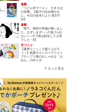
連載
『うどん対ラーメン やきそば
の逆襲』【親子の読み聞かせ
に。今日の絵本だより 第375
回】
連載
「陛下、寝所の準備が整いまし
た」まずいまずいっ!! 逃げられ
ない――!!!【母は転生しても母
でした・8】
手づくり
【夏祭りごっこで盛り上がろ
う！】紙皿やストローでフォト
プロップス風のおしゃれな「お
めん」の作り方
もっと見る