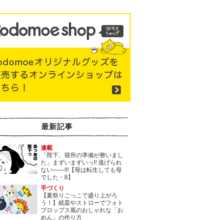
最新記事
連載
「陛下、寝所の準備が整いまし
た」まずいまずいっ!! 逃げられ
ない――!!!【母は転生しても母
でした・8】
手づくり
【夏祭りごっこで盛り上がろ
う！】紙皿やストローでフォト
プロップス風のおしゃれな「お
めん」の作り方