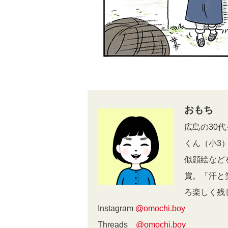
おもち
広島の30
くん（小3
似顔絵など
賞。「汗と
ろ楽しく残
Instagram
@omochi.boy
Threads
@omochi.boy