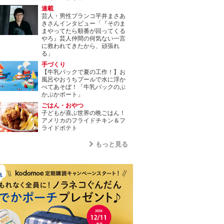
連載
芸人・男性ブランコ平井まさあ
きさんインタビュー「『そのま
まやってたら順番が回ってくる
やろ』芸人仲間の何気ない一言
に救われてきたから、頑張れ
る」
手づくり
【牛乳パックで夏の工作！】お
風呂やおうちプールで水に浮か
べてあそぼ！「牛乳パックのぷ
かぷかボート」
ごはん・おやつ
子どもが喜ぶ世界の晩ごはん！
アメリカのフライドチキン＆フ
ライドポテト
もっと見る