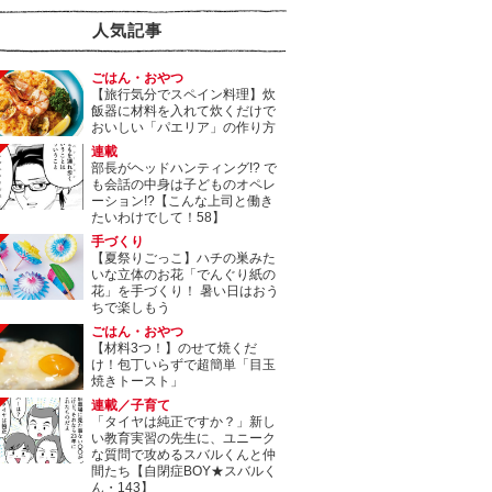
人気記事
ごはん・おやつ
【旅行気分でスペイン料理】炊
飯器に材料を入れて炊くだけで
おいしい「パエリア」の作り方
連載
部長がヘッドハンティング!? で
も会話の中身は子どものオペレ
ーション!?【こんな上司と働き
たいわけでして！58】
手づくり
【夏祭りごっこ】ハチの巣みた
いな立体のお花「でんぐり紙の
花」を手づくり！ 暑い日はおう
ちで楽しもう
ごはん・おやつ
【材料3つ！】のせて焼くだ
け！包丁いらずで超簡単「目玉
焼きトースト」
連載／子育て
「タイヤは純正ですか？」新し
い教育実習の先生に、ユニーク
な質問で攻めるスバルくんと仲
間たち【自閉症BOY★スバルく
ん・143】