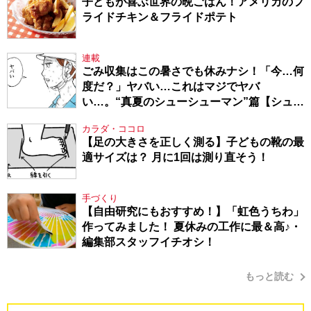
子どもが喜ぶ世界の晩ごはん！アメリカのフ
ライドチキン＆フライドポテト
連載
ごみ収集はこの暑さでも休みナシ！「今…何
度だ？」ヤバい…これはマジでヤバ
い…。“真夏のシューシューマン”篇【シュー
シューマン・17】
カラダ・ココロ
【足の大きさを正しく測る】子どもの靴の最
適サイズは？ 月に1回は測り直そう！
手づくり
【自由研究にもおすすめ！】「虹色うちわ」
作ってみました！ 夏休みの工作に最＆高♪・
編集部スタッフイチオシ！
もっと読む