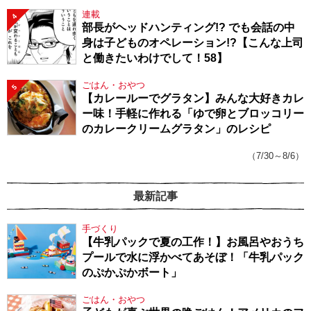
連載
4
部長がヘッドハンティング!? でも会話の中
身は子どものオペレーション!?【こんな上司
と働きたいわけでして！58】
ごはん・おやつ
5
【カレールーでグラタン】みんな大好きカレ
ー味！手軽に作れる「ゆで卵とブロッコリー
のカレークリームグラタン」のレシピ
（7/30～8/6）
最新記事
手づくり
【牛乳パックで夏の工作！】お風呂やおうち
プールで水に浮かべてあそぼ！「牛乳パック
のぷかぷかボート」
ごはん・おやつ