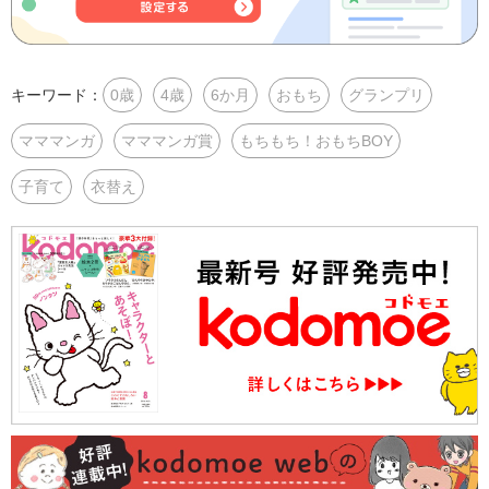
キーワード：
0歳
4歳
6か月
おもち
グランプリ
マママンガ
マママンガ賞
もちもち！おもちBOY
子育て
衣替え