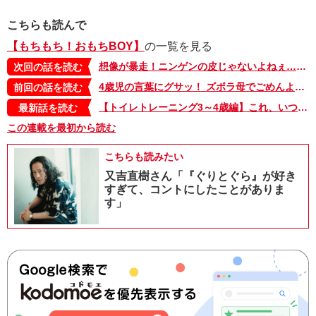
こちらも読んで
【もちもち！おもちBOY】
の一覧を見る
想像が暴走！ニンゲンの皮じゃないよねぇ…？【もちもち！おもちBOY・12】
次回の話を読む
4歳児の言葉にグサッ！ ズボラ母でごめんよ…。【もちもち！おもちBOY・10】
前回の話を読む
【トイレトレーニング3～4歳編】これ、いつまで続けるの？ トイトレ奮闘記ついに完了!? ～もちもち！おもちBOY・セレクション3～
最新話を読む
この連載を最初から読む
こちらも読みたい
又吉直樹さん「『ぐりとぐら』が好き
すぎて、コントにしたことがありま
す」