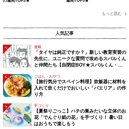
の週間TOP5★
週間TOP5★
もっと読む
人気記事
連載
1
「タイヤは純正ですか？」新しい教育実習の
先生に、ユニークな質問で攻めるスバルくん
と仲間たち【自閉症BOY★スバルくん・
143】
ごはん・おやつ
2
【旅行気分でスペイン料理】炊飯器に材料を
入れて炊くだけでおいしい「パエリア」の作
り方
手づくり
3
【夏祭りごっこ】ハチの巣みたいな立体のお
花「でんぐり紙の花」を手づくり！ 暑い日
はおうちで楽しもう