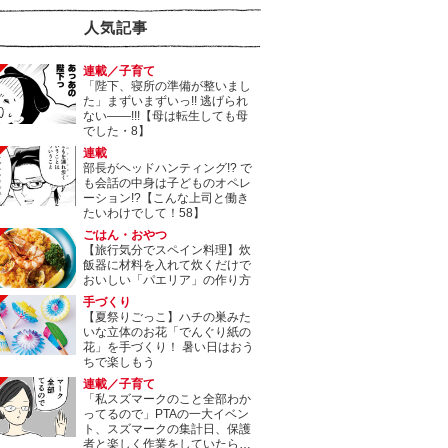
人気記事
連載／子育て
「陛下、寝所の準備が整いまし
た」まずいまずいっ!! 逃げられ
ない――!!!【母は転生しても母
でした・8】
連載
部長がヘッドハンティング!? で
も会話の中身は子どものオペレ
ーション!?【こんな上司と働き
たいわけでして！58】
ごはん・おやつ
【旅行気分でスペイン料理】炊
飯器に材料を入れて炊くだけで
おいしい「パエリア」の作り方
手づくり
【夏祭りごっこ】ハチの巣みた
いな立体のお花「でんぐり紙の
花」を手づくり！ 暑い日はおう
ちで楽しもう
連載／子育て
「私スズマークのこと全部わか
ってるので」PTAの一大イベン
ト、スズマークの集計日、保護
者と楽しく作業をしていたら…