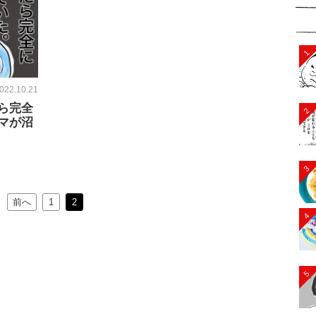
1
022.10.21
ら完全
2
マが沼
3
前へ
1
2
4
5