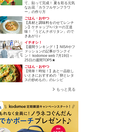
て、貼って完成！ 夏を彩る元気
なお花「カラフルサンフラワ
ー」の作り方
ごはん・おやつ
【具材と調味料をのせてレンチ
ン】ケチャップ×バターの王道
味！「うどんナポリタン」ので
きあがり♪
イチオシ！
【週間ランキング！】NISAやフ
ァッションの記事がランクイ
ン！ kodomoe web 7月19日～
25日の週間TOP5★
ごはん・おやつ
【簡単！時短！】あと一品欲し
いときにおすすめの「卵とレタ
スの炒めもの」のレシピ
もっと見る