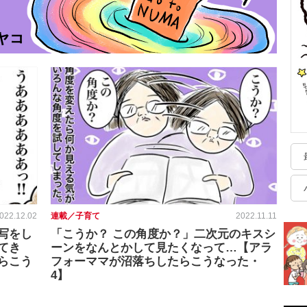
022.12.02
連載／子育て
2022.11.11
写をし
「こうか？ この角度か？」二次元のキスシ
てき
ーンをなんとかして見たくなって…【アラ
らこう
フォーママが沼落ちしたらこうなった・
4】