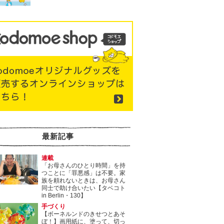
最新記事
連載
「お母さんのひとり時間」を持
つことに「罪悪感」は不要。家
族を頼れないときは、お母さん
同士で助け合いたい【タベコト
in Berlin・130】
手づくり
【ボーネルンドのきせつとあそ
ぼ！】画用紙に、塗って、切っ