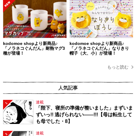
kodomoe shopより新商品♪
kodomoe shopより新商品♪
「ノラネコぐんだん」耐熱マグ3
「ノラネコぐんだん」なりきり
種が登場！
帽子（大、小）が登場！
もっと読む
人気記事
連載
1
「陛下、寝所の準備が整いました」まずいま
ずいっ!! 逃げられない――!!!【母は転生して
も母でした・8】
連載
2