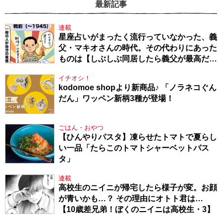
最新記事
連載
星座占いがまったく流行っていなかった、義
父・マキオさんの時代。その代わりにあった
ものは【しぶしぶ同居したら義父が最高だっ
た件・104】
イチオシ！
kodomoe shopより新商品♪ 「ノラネコぐん
だん」ワッペン新柄3種が登場！
ごはん・おやつ
【ひんやりパスタ】凍らせたトマトで夏らし
い一品「たらこのトマトシャーベットパス
タ」
連載
高校生のニイニが帰宅したら様子が変。お顔
が青いかも…？ その理由にオトト君は…
【10歳差兄弟！ぼくのニイニは高校生・3】