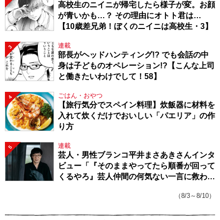
高校生のニイニが帰宅したら様子が変。お顔
が青いかも…？ その理由にオトト君は…
【10歳差兄弟！ぼくのニイニは高校生・3】
連載
3
部長がヘッドハンティング!? でも会話の中
身は子どものオペレーション!?【こんな上司
と働きたいわけでして！58】
ごはん・おやつ
4
【旅行気分でスペイン料理】炊飯器に材料を
入れて炊くだけでおいしい「パエリア」の作
り方
連載
5
芸人・男性ブランコ平井まさあきさんインタ
ビュー「『そのままやってたら順番が回って
くるやろ』芸人仲間の何気ない一言に救われ
てきたから、頑張れる」
（8/3～8/10）