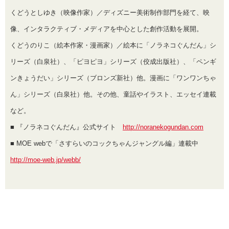
くどうとしゆき（映像作家）／ディズニー美術制作部門を経て、映
像、インタラクティブ・メディアを中心とした創作活動を展開。
くどうのりこ（絵本作家・漫画家）／絵本に「ノラネコぐんだん」シ
リーズ（白泉社）、「ピヨピヨ」シリーズ（佼成出版社）、「ペンギ
ンきょうだい」シリーズ（ブロンズ新社）他。漫画に「ワンワンちゃ
ん」シリーズ（白泉社）他。その他、童話やイラスト、エッセイ連載
など。
■ 『ノラネコぐんだん』公式サイト
http://noranekogundan.com
■ MOE webで「さすらいのコックちゃんジャングル編」連載中
http://moe-web.jp/webb/