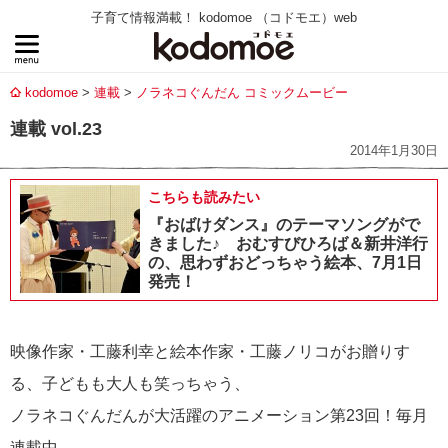
子育て情報満載！ kodomoe （コドモエ）web
kodomoe
連載
ノラネコぐんだん コミックムービー
連載 vol.23
2014年1月30日
こちらも読みたい
『おばけダンス』のテーマソングがで
きました♪ おむすびひろば＆新井洋行
の、思わずおどっちゃう絵本、7月1日
発売！
映像作家・工藤利幸と絵本作家・工藤ノリコがお贈りす
る、子どもも大人も笑っちゃう、
ノラネコぐんだんが大活躍のアニメーション第23回！毎月
連載中。