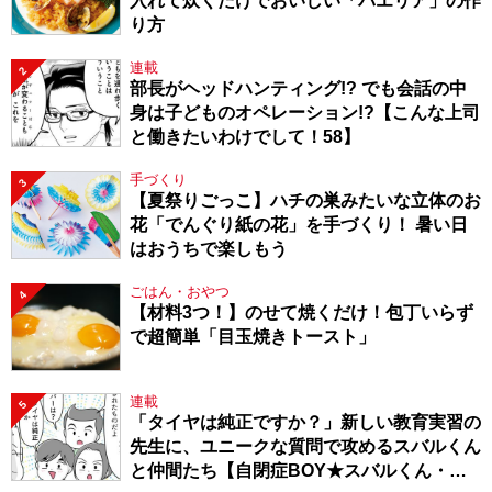
入れて炊くだけでおいしい「パエリア」の作
り方
連載
2
部長がヘッドハンティング!? でも会話の中
身は子どものオペレーション!?【こんな上司
と働きたいわけでして！58】
手づくり
3
【夏祭りごっこ】ハチの巣みたいな立体のお
花「でんぐり紙の花」を手づくり！ 暑い日
はおうちで楽しもう
ごはん・おやつ
4
【材料3つ！】のせて焼くだけ！包丁いらず
で超簡単「目玉焼きトースト」
連載
5
「タイヤは純正ですか？」新しい教育実習の
先生に、ユニークな質問で攻めるスバルくん
と仲間たち【自閉症BOY★スバルくん・