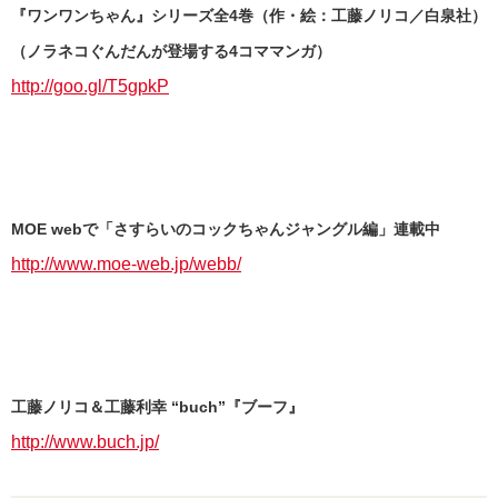
『ワンワンちゃん』シリーズ全4巻（作・絵：工藤ノリコ／白泉社）
（ノラネコぐんだんが登場する4コママンガ）
http://goo.gl/T5gpkP
MOE webで「さすらいのコックちゃんジャングル編」連載中
http://www.moe-web.jp/webb/
工藤ノリコ＆工藤利幸 “buch”『ブーフ』
http://www.buch.jp/