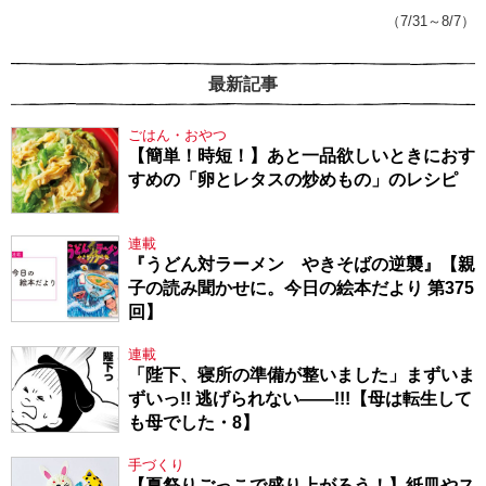
143】
（7/31～8/7）
最新記事
ごはん・おやつ
【簡単！時短！】あと一品欲しいときにおす
すめの「卵とレタスの炒めもの」のレシピ
連載
『うどん対ラーメン やきそばの逆襲』【親
子の読み聞かせに。今日の絵本だより 第375
回】
連載
「陛下、寝所の準備が整いました」まずいま
ずいっ!! 逃げられない――!!!【母は転生して
も母でした・8】
手づくり
【夏祭りごっこで盛り上がろう！】紙皿やス