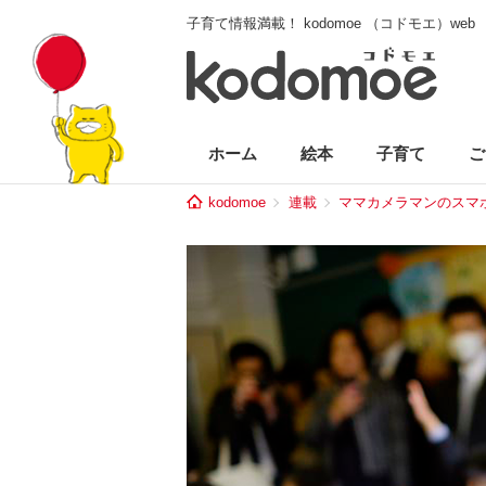
子育て情報満載！ kodomoe （コドモエ）web
ホーム
絵本
子育て
ご
kodomoe
連載
ママカメラマンのスマ