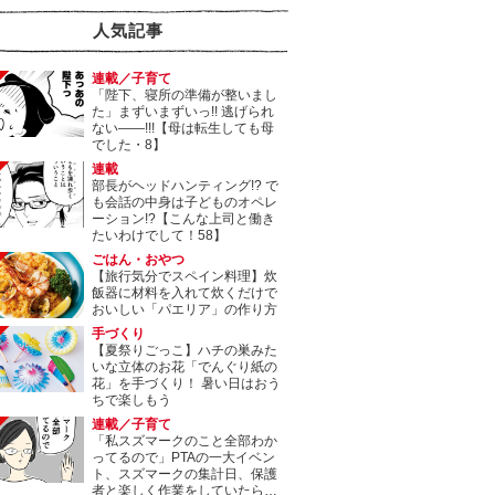
人気記事
連載／子育て
「陛下、寝所の準備が整いまし
た」まずいまずいっ!! 逃げられ
ない――!!!【母は転生しても母
でした・8】
連載
部長がヘッドハンティング!? で
も会話の中身は子どものオペレ
ーション!?【こんな上司と働き
たいわけでして！58】
ごはん・おやつ
【旅行気分でスペイン料理】炊
飯器に材料を入れて炊くだけで
おいしい「パエリア」の作り方
手づくり
【夏祭りごっこ】ハチの巣みた
いな立体のお花「でんぐり紙の
花」を手づくり！ 暑い日はおう
ちで楽しもう
連載／子育て
「私スズマークのこと全部わか
ってるので」PTAの一大イベン
ト、スズマークの集計日、保護
者と楽しく作業をしていたら…