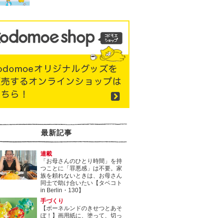
最新記事
連載
「お母さんのひとり時間」を持
つことに「罪悪感」は不要。家
族を頼れないときは、お母さん
同士で助け合いたい【タベコト
in Berlin・130】
手づくり
【ボーネルンドのきせつとあそ
ぼ！】画用紙に、塗って、切っ