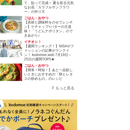
て、貼って完成！ 夏を彩る元気
なお花「カラフルサンフラワ
ー」の作り方
ごはん・おやつ
【具材と調味料をのせてレンチ
ン】ケチャップ×バターの王道
味！「うどんナポリタン」ので
きあがり♪
イチオシ！
【週間ランキング！】NISAやフ
ァッションの記事がランクイ
ン！ kodomoe web 7月19日～
25日の週間TOP5★
ごはん・おやつ
【簡単！時短！】あと一品欲し
いときにおすすめの「卵とレタ
スの炒めもの」のレシピ
もっと見る