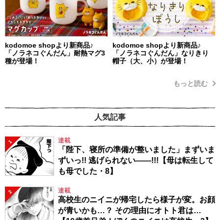
kodomoe shopより新商品♪
kodomoe shopより新商品♪
「ノラネコぐんだん」耐熱マグ3
「ノラネコぐんだん」なりきり
種が登場！
帽子（大、小）が登場！
もっと読む
人気記事
連載
1
「陛下、寝所の準備が整いました」まずいま
ずいっ!! 逃げられない――!!!【母は転生して
も母でした・8】
連載
2
高校生のニイニが帰宅したら様子が変。お顔
が青いかも…？ その理由にオトト君は…