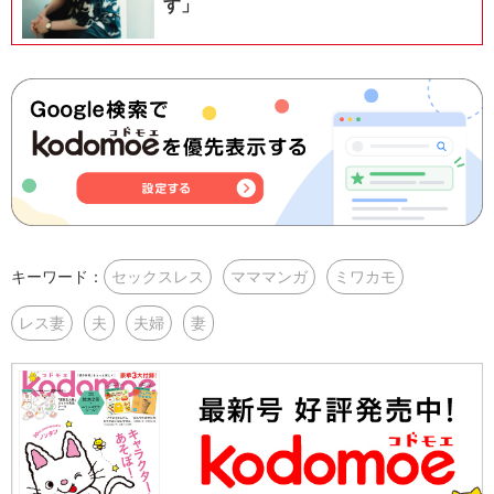
す」
キーワード：
セックスレス
マママンガ
ミワカモ
レス妻
夫
夫婦
妻