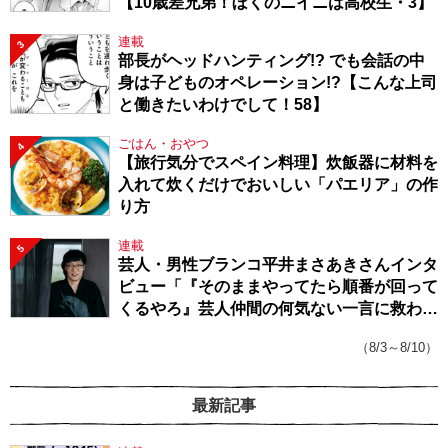
【10歳差兄弟！ぼくのニイニは高校生・3】
連載
3
部長がヘッドハンティング!? でも会話の中
身は子どものオペレーション!?【こんな上司
と働きたいわけでして！58】
ごはん・おやつ
4
【旅行気分でスペイン料理】炊飯器に材料を
入れて炊くだけでおいしい「パエリア」の作
り方
連載
5
芸人・男性ブランコ平井まさあきさんインタ
ビュー「『そのままやってたら順番が回って
くるやろ』芸人仲間の何気ない一言に救われ
てきたから、頑張れる」
（8/3～8/10）
最新記事