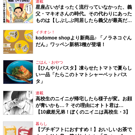
連載
星座占いがまったく流行っていなかった、義
父・マキオさんの時代。その代わりにあった
ものは【しぶしぶ同居したら義父が最高だっ
た件・104】
イチオシ！
kodomoe shopより新商品♪ 「ノラネコぐん
だん」ワッペン新柄3種が登場！
ごはん・おやつ
【ひんやりパスタ】凍らせたトマトで夏らし
い一品「たらこのトマトシャーベットパス
タ」
連載
高校生のニイニが帰宅したら様子が変。お顔
が青いかも…？ その理由にオトト君は…
【10歳差兄弟！ぼくのニイニは高校生・3】
暮らし
【プチギフトにおすすめ！】おいしいお茶で