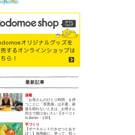
最新記事
連載
「お母さんのひとり時間」を持
つことに「罪悪感」は不要。家
族を頼れないときは、お母さん
同士で助け合いたい【タベコト
in Berlin・130】
手づくり
【ボーネルンドのきせつとあそ
ぼ！】画用紙に、塗って、切っ