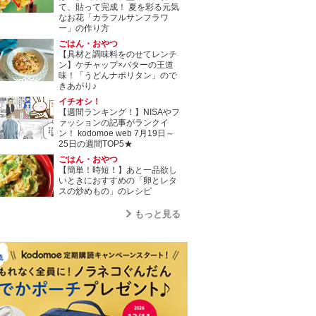
て、貼って完成！ 夏を彩る元気
なお花「カラフルサンフラワ
ー」の作り方
ごはん・おやつ
【具材と調味料をのせてレンチ
ン】ケチャップ×バターの王道
味！「うどんナポリタン」ので
きあがり♪
イチオシ！
【週間ランキング！】NISAやフ
ァッションの記事がランクイ
ン！ kodomoe web 7月19日～
25日の週間TOP5★
ごはん・おやつ
【簡単！時短！】あと一品欲し
いときにおすすめの「卵とレタ
スの炒めもの」のレシピ
もっと見る