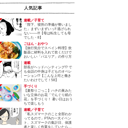
人気記事
連載／子育て
「陛下、寝所の準備が整いまし
た」まずいまずいっ!! 逃げられ
ない――!!!【母は転生しても母
でした・8】
ごはん・おやつ
【旅行気分でスペイン料理】炊
飯器に材料を入れて炊くだけで
おいしい「パエリア」の作り方
連載
部長がヘッドハンティング!? で
も会話の中身は子どものオペレ
ーション!?【こんな上司と働き
たいわけでして！58】
手づくり
【夏祭りごっこ】ハチの巣みた
いな立体のお花「でんぐり紙の
花」を手づくり！ 暑い日はおう
ちで楽しもう
連載／子育て
「私スズマークのこと全部わか
ってるので」PTAの一大イベン
ト、スズマークの集計日、保護
者と楽しく作業をしていたら…