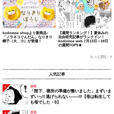
kodomoe shopより新商品♪
【週間ランキング！】夏休みの
「ノラネコぐんだん」なりきり
自由研究記事がランクイン！
帽子（大、小）が登場！
kodomoe web 7月12日～18日
の週間TOP5★
もっと読む
人気記事
連載
1
「陛下、寝所の準備が整いました」まずいま
ずいっ!! 逃げられない――!!!【母は転生して
も母でした・8】
連載
2