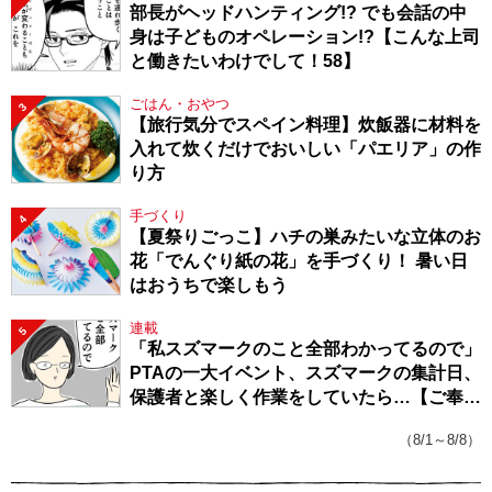
部長がヘッドハンティング!? でも会話の中
身は子どものオペレーション!?【こんな上司
と働きたいわけでして！58】
ごはん・おやつ
3
【旅行気分でスペイン料理】炊飯器に材料を
入れて炊くだけでおいしい「パエリア」の作
り方
手づくり
4
【夏祭りごっこ】ハチの巣みたいな立体のお
花「でんぐり紙の花」を手づくり！ 暑い日
はおうちで楽しもう
連載
5
「私スズマークのこと全部わかってるので」
PTAの一大イベント、スズマークの集計日、
保護者と楽しく作業をしていたら…【ご奉仕
戦隊★PTA・19】
（8/1～8/8）