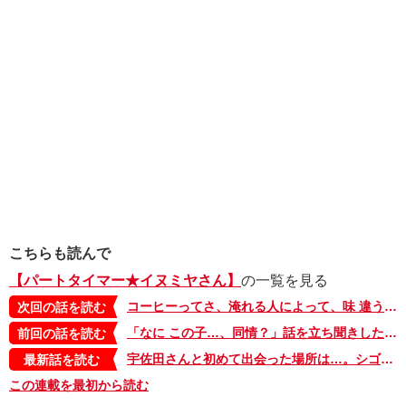
こちらも読んで
【パートタイマー★イヌミヤさん】
の一覧を見る
コーヒーってさ、淹れる人によって、味 違うんだよね。イヌミヤさんの愛しい日々はつづく【パートタイマー★イヌミヤさん・最終回】
次回の話を読む
「なに この子…、同情？」話を立ち聞きした後に、急に謝ってきたりして…。いったいどういうつもり？【パートタイマー★イヌミヤさん・19】
前回の話を読む
宇佐田さんと初めて出会った場所は…。シゴデキ上司・猫田さんの過去のお話【パートタイマー★イヌミヤさん・番外編】
最新話を読む
この連載を最初から読む