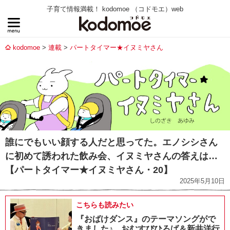
子育て情報満載！ kodomoe （コドモエ）web
kodomoe
連載
パートタイマー★イヌミヤさん
誰にでもいい顔する人だと思ってた。エノシシさん
に初めて誘われた飲み会、イヌミヤさんの答えは…
【パートタイマー★イヌミヤさん・20】
2025年5月10日
こちらも読みたい
『おばけダンス』のテーマソングがで
きました♪ おむすびひろば＆新井洋行