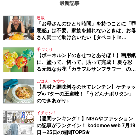
最新記事
連載
「お母さんのひとり時間」を持つことに「罪
悪感」は不要。家族を頼れないときは、お母
さん同士で助け合いたい【タベコト in
Berlin・130】
手づくり
【ボーネルンドのきせつとあそぼ！】画用紙
に、塗って、切って、貼って完成！ 夏を彩
る元気なお花「カラフルサンフラワー」の作
り方
ごはん・おやつ
【具材と調味料をのせてレンチン】ケチャッ
プ×バターの王道味！「うどんナポリタン」
のできあがり♪
イチオシ！
【週間ランキング！】NISAやファッション
の記事がランクイン！ kodomoe web 7月19
日～25日の週間TOP5★