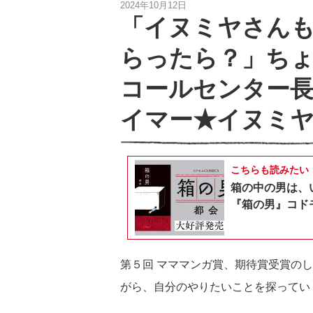
2024年10月12日
「イヌミヤさん
らったら？」ち
コールセンター
イマー★イヌミヤ
こちらも読みたい
箱の中の男は、
『箱の男』コドモ
第５回 マママンガ賞、期待賞受賞の
がら、自分のやりたいことを探ってい