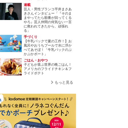
連載
芸人・男性ブランコ平井まさあ
きさんインタビュー「『そのま
まやってたら順番が回ってくる
やろ』芸人仲間の何気ない一言
に救われてきたから、頑張れ
る」
手づくり
【牛乳パックで夏の工作！】お
風呂やおうちプールで水に浮か
べてあそぼ！「牛乳パックのぷ
かぷかボート」
ごはん・おやつ
子どもが喜ぶ世界の晩ごはん！
アメリカのフライドチキン＆フ
ライドポテト
もっと見る