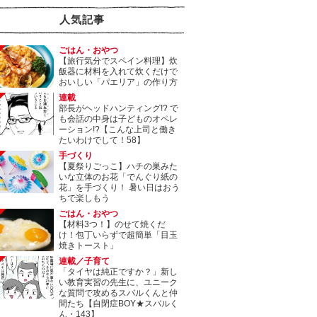
人気記事
ごはん・おやつ
【旅行気分でスペイン料理】炊
飯器に材料を入れて炊くだけで
おいしい「パエリア」の作り方
連載
部長がヘッドハンティング!? で
も会話の中身は子どものオペレ
ーション!?【こんな上司と働き
たいわけでして！58】
手づくり
【夏祭りごっこ】ハチの巣みた
いな立体のお花「でんぐり紙の
花」を手づくり！ 暑い日はおう
ちで楽しもう
ごはん・おやつ
【材料3つ！】のせて焼くだ
け！包丁いらずで超簡単「目玉
焼きトースト」
連載／子育て
「タイヤは純正ですか？」新し
い教育実習の先生に、ユニーク
な質問で攻めるスバルくんと仲
間たち【自閉症BOY★スバルく
ん・143】