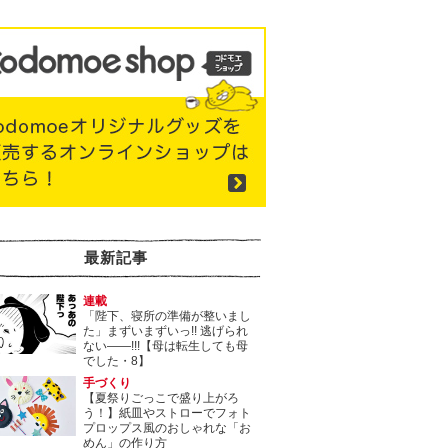
最新記事
連載
「陛下、寝所の準備が整いまし
た」まずいまずいっ!! 逃げられ
ない――!!!【母は転生しても母
でした・8】
手づくり
【夏祭りごっこで盛り上がろ
う！】紙皿やストローでフォト
プロップス風のおしゃれな「お
めん」の作り方