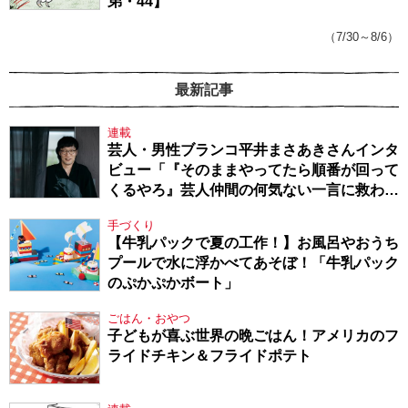
弟・44】
（7/30～8/6）
最新記事
連載
芸人・男性ブランコ平井まさあきさんインタ
ビュー「『そのままやってたら順番が回って
くるやろ』芸人仲間の何気ない一言に救われ
てきたから、頑張れる」
手づくり
【牛乳パックで夏の工作！】お風呂やおうち
プールで水に浮かべてあそぼ！「牛乳パック
のぷかぷかボート」
ごはん・おやつ
子どもが喜ぶ世界の晩ごはん！アメリカのフ
ライドチキン＆フライドポテト