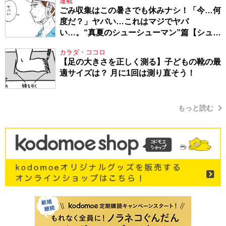
連載
ごみ収集はこの暑さでも休みナシ！「今…何
度だ？」ヤバい…これはマジでヤバ
い…。“真夏のシューシューマン”篇【シュー
シューマン・17】
カラダ・ココロ
【足の大きさを正しく測る】子どもの靴の最
適サイズは？ 月に1回は測り直そう！
もっと読む