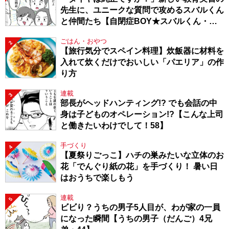
先生に、ユニークな質問で攻めるスバルくん
と仲間たち【自閉症BOY★スバルくん・
143】
ごはん・おやつ
2
【旅行気分でスペイン料理】炊飯器に材料を
入れて炊くだけでおいしい「パエリア」の作
り方
連載
3
部長がヘッドハンティング!? でも会話の中
身は子どものオペレーション!?【こんな上司
と働きたいわけでして！58】
手づくり
4
【夏祭りごっこ】ハチの巣みたいな立体のお
花「でんぐり紙の花」を手づくり！ 暑い日
はおうちで楽しもう
連載
5
ビビり？うちの男子5人目が、わが家の一員
になった瞬間【うちの男子（だんご）4兄