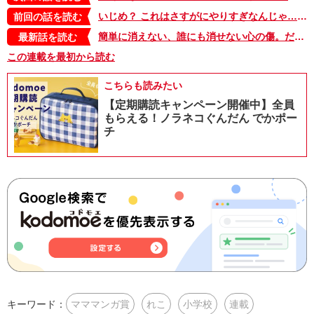
いじめ？ これはさすがにやりすぎなんじゃ…。教室でのできごとに何も言えなかったわたし【となりのすみちゃんを、ほっとけない・イッキ読み1】
前回の話を読む
簡単に消えない、誰にも消せない心の傷。だけど…【となりのすみちゃんを、ほっとけない・イッキ読み5】
最新話を読む
この連載を最初から読む
こちらも読みたい
【定期購読キャンペーン開催中】全員
もらえる！ノラネコぐんだん でかポー
チ
キーワード：
マママンガ賞
れこ
小学校
連載