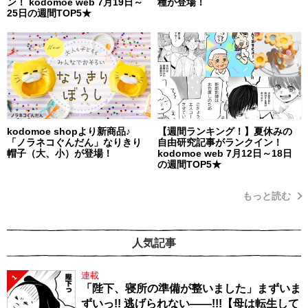
ン！ kodomoe web 7月19日～
種が登場！
25日の週間TOP5★
kodomoe shopより新商品♪
【週間ランキング！】夏休みの
「ノラネコぐんだん」なりきり
自由研究記事がランクイン！
帽子（大、小）が登場！
kodomoe web 7月12日～18日
の週間TOP5★
もっと読む
人気記事
連載
1
「陛下、寝所の準備が整いました」まずいま
ずいっ!! 逃げられない――!!!【母は転生して