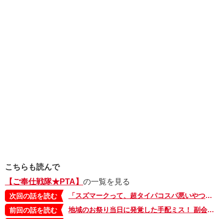
こちらも読んで
【ご奉仕戦隊★PTA】
の一覧を見る
「スズマークって、超タイパコスパ悪いやつっすよね？やる意味あります？」副会長・クロサワの発言にその場の雰囲気が…【ご奉仕戦隊★PTA・18】
次回の話を読む
地域のお祭り当日に発覚した手配ミス！ 副会長クロサワは、アプリでチャチャッと挽回…できるのか!? 【ご奉仕戦隊★PTA・16】
前回の話を読む