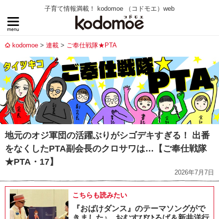
子育て情報満載！ kodomoe （コドモエ）web
kodomoe
連載
ご奉仕戦隊★PTA
地元のオジ軍団の活躍ぶりがシゴデキすぎる！ 出番
をなくしたPTA副会長のクロサワは…【ご奉仕戦隊
★PTA・17】
2026年7月7日
こちらも読みたい
『おばけダンス』のテーマソングがで
きました♪ おむすびひろば＆新井洋行