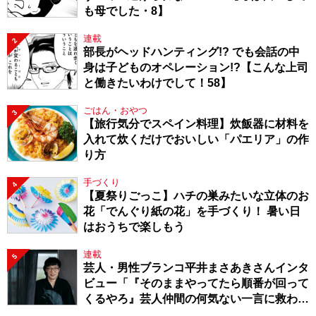
も母でした・8】
連載
2
部長がヘッドハンティング!? でも会話の中
身は子どものオペレーション!?【こんな上司
と働きたいわけでして！58】
ごはん・おやつ
3
【旅行気分でスペイン料理】炊飯器に材料を
入れて炊くだけでおいしい「パエリア」の作
り方
手づくり
4
【夏祭りごっこ】ハチの巣みたいな立体のお
花「でんぐり紙の花」を手づくり！ 暑い日
はおうちで楽しもう
連載
5
芸人・男性ブランコ平井まさあきさんインタ
ビュー「『そのままやってたら順番が回って
くるやろ』芸人仲間の何気ない一言に救われ
てきたから、頑張れる」