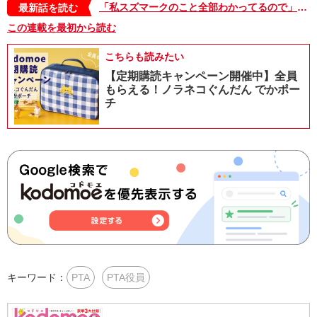
「私スズマークのこと全部わかってるので」PTAの一大イベント、スズマークの集計日、保護者と楽しく作業をしていたら…【ご奉仕戦隊★PTA・19】
最新話を読む
この連載を最初から読む
こちらも読みたい
【定期購読キャンペーン開催中】全員
もらえる！ノラネコぐんだん でかポー
チ
キーワード：
PTA
PTA役員