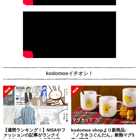
kodomoeイチオシ！
【週間ランキング！】NISAやフ
kodomoe shopより新商品♪
ァッションの記事がランクイ
「ノラネコぐんだん」耐熱マグ3