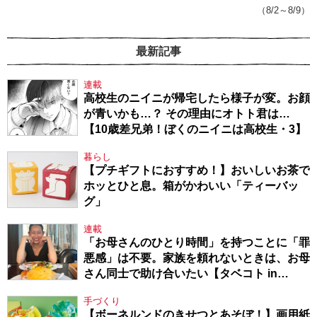
（8/2～8/9）
最新記事
連載
高校生のニイニが帰宅したら様子が変。お顔
が青いかも…？ その理由にオトト君は…
【10歳差兄弟！ぼくのニイニは高校生・3】
暮らし
【プチギフトにおすすめ！】おいしいお茶で
ホッとひと息。箱がかわいい「ティーバッ
グ」
連載
「お母さんのひとり時間」を持つことに「罪
悪感」は不要。家族を頼れないときは、お母
さん同士で助け合いたい【タベコト in
Berlin・130】
手づくり
【ボーネルンドのきせつとあそぼ！】画用紙