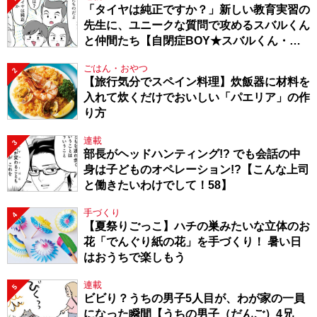
「タイヤは純正ですか？」新しい教育実習の
先生に、ユニークな質問で攻めるスバルくん
と仲間たち【自閉症BOY★スバルくん・
143】
ごはん・おやつ
2
【旅行気分でスペイン料理】炊飯器に材料を
入れて炊くだけでおいしい「パエリア」の作
り方
連載
3
部長がヘッドハンティング!? でも会話の中
身は子どものオペレーション!?【こんな上司
と働きたいわけでして！58】
手づくり
4
【夏祭りごっこ】ハチの巣みたいな立体のお
花「でんぐり紙の花」を手づくり！ 暑い日
はおうちで楽しもう
連載
5
ビビり？うちの男子5人目が、わが家の一員
になった瞬間【うちの男子（だんご）4兄