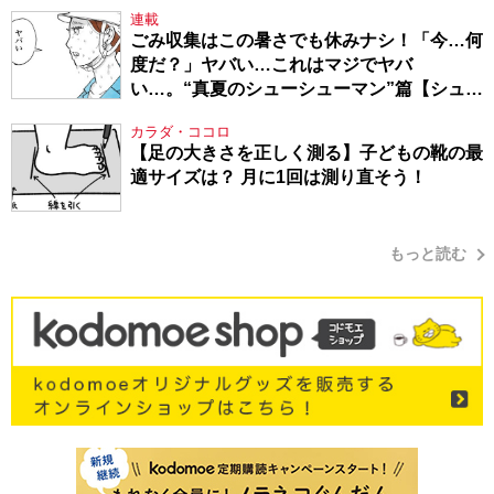
連載
ごみ収集はこの暑さでも休みナシ！「今…何
度だ？」ヤバい…これはマジでヤバ
い…。“真夏のシューシューマン”篇【シュー
シューマン・17】
カラダ・ココロ
【足の大きさを正しく測る】子どもの靴の最
適サイズは？ 月に1回は測り直そう！
もっと読む