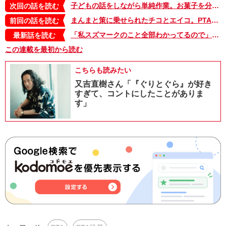
子どもの話をしながら単純作業。お菓子を分け合ったり、生活の豆知識を教わったり…。PTAの日常って、なんだかなごむ…【ご奉仕戦隊★PTA・6】
次回の話を読む
まんまと策に乗せられたチコとエイコ。PTA新役員になって、さっそく渡されたものは…【ご奉仕戦隊★PTA・4】
前回の話を読む
「私スズマークのこと全部わかってるので」PTAの一大イベント、スズマークの集計日、保護者と楽しく作業をしていたら…【ご奉仕戦隊★PTA・19】
最新話を読む
この連載を最初から読む
こちらも読みたい
又吉直樹さん「『ぐりとぐら』が好き
すぎて、コントにしたことがありま
す」