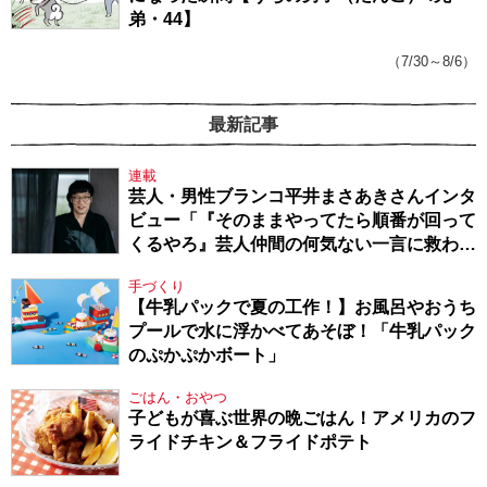
弟・44】
（7/30～8/6）
最新記事
連載
芸人・男性ブランコ平井まさあきさんインタ
ビュー「『そのままやってたら順番が回って
くるやろ』芸人仲間の何気ない一言に救われ
てきたから、頑張れる」
手づくり
【牛乳パックで夏の工作！】お風呂やおうち
プールで水に浮かべてあそぼ！「牛乳パック
のぷかぷかボート」
ごはん・おやつ
子どもが喜ぶ世界の晩ごはん！アメリカのフ
ライドチキン＆フライドポテト