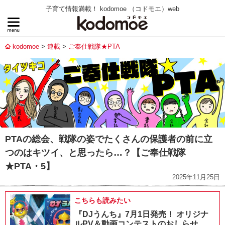
子育て情報満載！ kodomoe （コドモエ）web
kodomoe
連載
ご奉仕戦隊★PTA
PTAの総会、戦隊の姿でたくさんの保護者の前に立
つのはキツイ、と思ったら…？【ご奉仕戦隊
★PTA・5】
2025年11月25日
こちらも読みたい
『DJうんち』7月1日発売！ オリジナ
ルPV＆動画コンテストのおしらせ