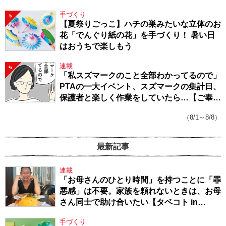
手づくり
4
【夏祭りごっこ】ハチの巣みたいな立体のお
花「でんぐり紙の花」を手づくり！ 暑い日
はおうちで楽しもう
連載
5
「私スズマークのこと全部わかってるので」
PTAの一大イベント、スズマークの集計日、
保護者と楽しく作業をしていたら…【ご奉仕
戦隊★PTA・19】
（8/1～8/8）
最新記事
連載
「お母さんのひとり時間」を持つことに「罪
悪感」は不要。家族を頼れないときは、お母
さん同士で助け合いたい【タベコト in
Berlin・130】
手づくり