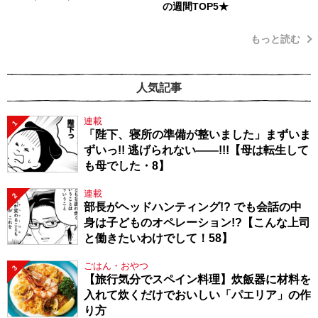
の週間TOP5★
もっと読む
人気記事
連載
1
「陛下、寝所の準備が整いました」まずいま
ずいっ!! 逃げられない――!!!【母は転生して
も母でした・8】
連載
2
部長がヘッドハンティング!? でも会話の中
身は子どものオペレーション!?【こんな上司
と働きたいわけでして！58】
ごはん・おやつ
3
【旅行気分でスペイン料理】炊飯器に材料を
入れて炊くだけでおいしい「パエリア」の作
り方