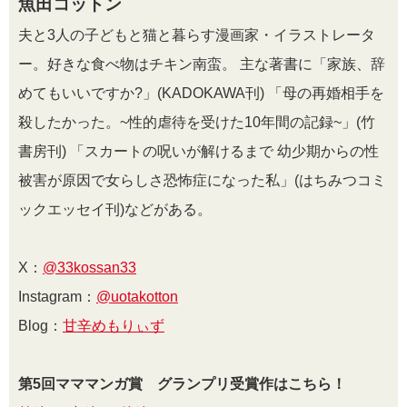
魚田コットン
夫と3人の子どもと猫と暮らす漫画家・イラストレータ
ー。好きな食べ物はチキン南蛮。 主な著書に「家族、辞
めてもいいですか?」(KADOKAWA刊) 「母の再婚相手を
殺したかった。~性的虐待を受けた10年間の記録~」(竹
書房刊) 「スカートの呪いが解けるまで 幼少期からの性
被害が原因で女らしさ恐怖症になった私」(はちみつコミ
ックエッセイ刊)などがある。
X：
@33kossan33
Instagram：
@uotakotton
Blog：
甘辛めもりぃず
第5回マママンガ賞 グランプリ受賞作はこちら！