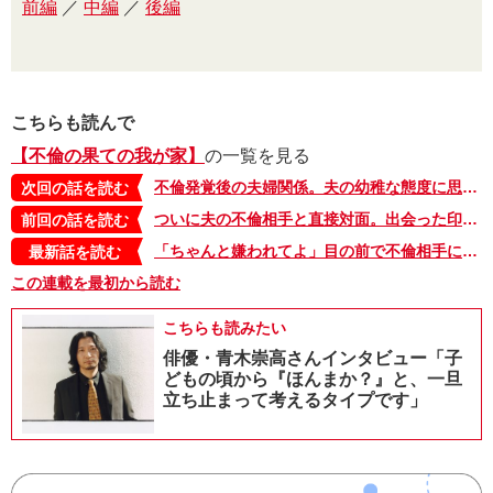
前編
／
中編
／
後編
こちらも読んで
【不倫の果ての我が家】
の一覧を見る
不倫発覚後の夫婦関係。夫の幼稚な態度に思わず飛び出した言葉は【不倫の果ての我が家・8】
次回の話を読む
ついに夫の不倫相手と直接対面。出会った印象はメールと違っていて……【不倫の果ての我が家・6】
前回の話を読む
「ちゃんと嫌われてよ」目の前で不倫相手に電話をかけさせた。許したわけじゃないけど、不倫の果ての我が家は…【不倫の果ての我が家・最終回】
最新話を読む
この連載を最初から読む
こちらも読みたい
俳優・青木崇高さんインタビュー「子
どもの頃から『ほんまか？』と、一旦
立ち止まって考えるタイプです」