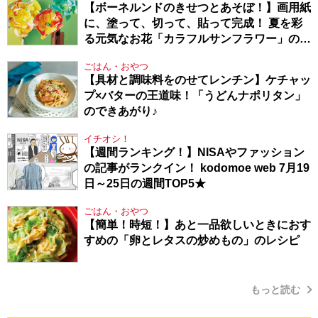
【ボーネルンドのきせつとあそぼ！】画用紙
に、塗って、切って、貼って完成！ 夏を彩
る元気なお花「カラフルサンフラワー」の作
り方
ごはん・おやつ
【具材と調味料をのせてレンチン】ケチャッ
プ×バターの王道味！「うどんナポリタン」
のできあがり♪
イチオシ！
【週間ランキング！】NISAやファッション
の記事がランクイン！ kodomoe web 7月19
日～25日の週間TOP5★
ごはん・おやつ
【簡単！時短！】あと一品欲しいときにおす
すめの「卵とレタスの炒めもの」のレシピ
もっと読む