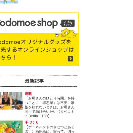
最新記事
連載
「お母さんのひとり時間」を持
つことに「罪悪感」は不要。家
族を頼れないときは、お母さん
同士で助け合いたい【タベコト
in Berlin・130】
手づくり
【ボーネルンドのきせつとあそ
ぼ！】画用紙に、塗って、切っ