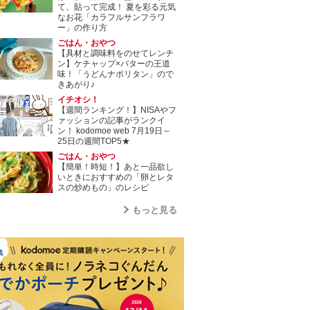
て、貼って完成！ 夏を彩る元気
なお花「カラフルサンフラワ
ー」の作り方
ごはん・おやつ
【具材と調味料をのせてレンチ
ン】ケチャップ×バターの王道
味！「うどんナポリタン」ので
きあがり♪
イチオシ！
【週間ランキング！】NISAやフ
ァッションの記事がランクイ
ン！ kodomoe web 7月19日～
25日の週間TOP5★
ごはん・おやつ
【簡単！時短！】あと一品欲し
いときにおすすめの「卵とレタ
スの炒めもの」のレシピ
もっと見る