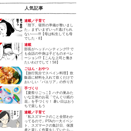
人気記事
連載／子育て
「陛下、寝所の準備が整いまし
た」まずいまずいっ!! 逃げられ
ない――!!!【母は転生しても母
でした・8】
連載
部長がヘッドハンティング!? で
も会話の中身は子どものオペレ
ーション!?【こんな上司と働き
たいわけでして！58】
ごはん・おやつ
【旅行気分でスペイン料理】炊
飯器に材料を入れて炊くだけで
おいしい「パエリア」の作り方
手づくり
【夏祭りごっこ】ハチの巣みた
いな立体のお花「でんぐり紙の
花」を手づくり！ 暑い日はおう
ちで楽しもう
連載／子育て
「私スズマークのこと全部わか
ってるので」PTAの一大イベン
ト、スズマークの集計日、保護
者と楽しく作業をしていたら…