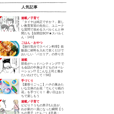
人気記事
連載／子育て
「タイヤは純正ですか？」新し
い教育実習の先生に、ユニーク
な質問で攻めるスバルくんと仲
間たち【自閉症BOY★スバルく
ん・143】
ごはん・おやつ
【旅行気分でスペイン料理】炊
飯器に材料を入れて炊くだけで
おいしい「パエリア」の作り方
連載
部長がヘッドハンティング!? で
も会話の中身は子どものオペレ
ーション!?【こんな上司と働き
たいわけでして！58】
手づくり
【夏祭りごっこ】ハチの巣みた
いな立体のお花「でんぐり紙の
花」を手づくり！ 暑い日はおう
ちで楽しもう
連載／子育て
ビビり？うちの男子5人目が、
わが家の一員になった瞬間【う
ちの男子（だんご）4兄弟・