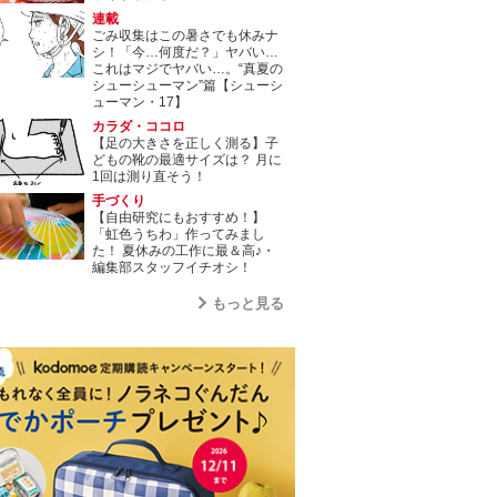
連載
ごみ収集はこの暑さでも休みナ
シ！「今…何度だ？」ヤバい…
これはマジでヤバい…。“真夏の
シューシューマン”篇【シューシ
ューマン・17】
カラダ・ココロ
【足の大きさを正しく測る】子
どもの靴の最適サイズは？ 月に
1回は測り直そう！
手づくり
【自由研究にもおすすめ！】
「虹色うちわ」作ってみまし
た！ 夏休みの工作に最＆高♪・
編集部スタッフイチオシ！
もっと見る