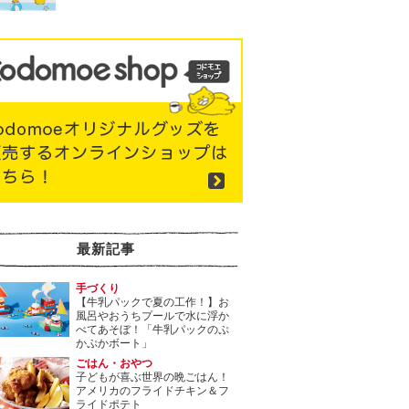
最新記事
手づくり
【牛乳パックで夏の工作！】お
風呂やおうちプールで水に浮か
べてあそぼ！「牛乳パックのぷ
かぷかボート」
ごはん・おやつ
子どもが喜ぶ世界の晩ごはん！
アメリカのフライドチキン＆フ
ライドポテト