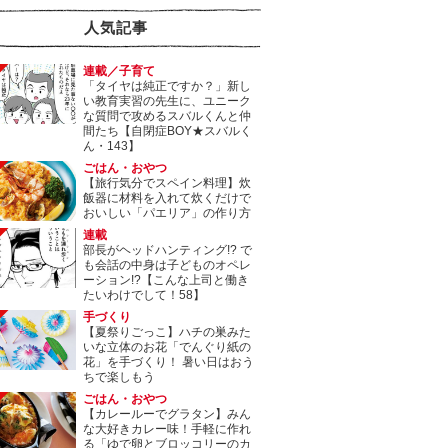
人気記事
連載／子育て
「タイヤは純正ですか？」新し
い教育実習の先生に、ユニーク
な質問で攻めるスバルくんと仲
間たち【自閉症BOY★スバルく
ん・143】
ごはん・おやつ
【旅行気分でスペイン料理】炊
飯器に材料を入れて炊くだけで
おいしい「パエリア」の作り方
連載
部長がヘッドハンティング!? で
も会話の中身は子どものオペレ
ーション!?【こんな上司と働き
たいわけでして！58】
手づくり
【夏祭りごっこ】ハチの巣みた
いな立体のお花「でんぐり紙の
花」を手づくり！ 暑い日はおう
ちで楽しもう
ごはん・おやつ
【カレールーでグラタン】みん
な大好きカレー味！手軽に作れ
る「ゆで卵とブロッコリーのカ