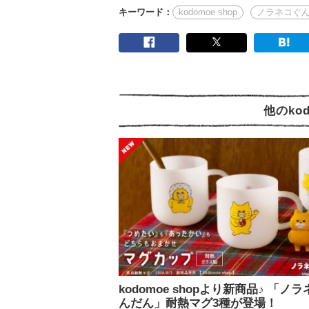
キーワード：
kodomoe shop
ノラネコぐ
他のko
kodomoe shopより新商品♪ 「ノ
んだん」耐熱マグ3種が登場！