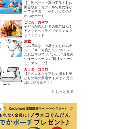
【牛乳パックで夏の工作！】お
風呂やおうちプールで水に浮か
べてあそぼ！「牛乳パックのぷ
かぷかボート」
ごはん・おやつ
子どもが喜ぶ世界の晩ごはん！
アメリカのフライドチキン＆フ
ライドポテト
連載
ごみ収集はこの暑さでも休みナ
シ！「今…何度だ？」ヤバい…
これはマジでヤバい…。“真夏の
シューシューマン”篇【シューシ
ューマン・17】
カラダ・ココロ
【足の大きさを正しく測る】子
どもの靴の最適サイズは？ 月に
1回は測り直そう！
もっと見る