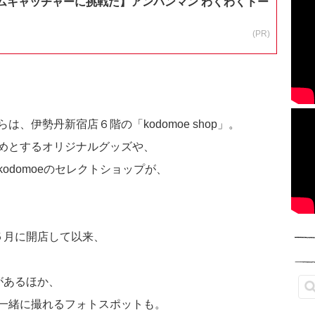
ムキャッチャーに挑戦だ】アンパンマン わくわくドー
(PR)
、伊勢丹新宿店６階の「kodomoe shop」。
めとするオリジナルグッズや、
odomoeのセレクトショップが、
昨年５月に開店して以来、
があるほか、
一緒に撮れるフォトスポットも。