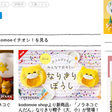
んだん
伊勢丹
工藤ノリコ
domoeイチオシ！を見る
ラネコぐ
kodomoe shopより新商品♪ 「ノラネコぐ
んだん」なりきり帽子（大、小）が登場！