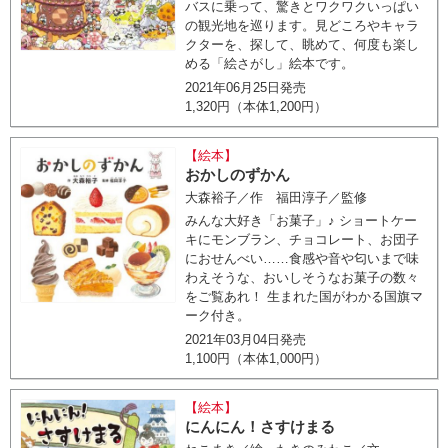
バスに乗って、驚きとワクワクいっぱい
の観光地を巡ります。見どころやキャラ
クターを、探して、眺めて、何度も楽し
める「絵さがし」絵本です。
2021年06月25日発売
1,320円（本体1,200円）
【絵本】
おかしのずかん
大森裕子／作 福田淳子／監修
みんな大好き「お菓子」♪ ショートケー
キにモンブラン、チョコレート、お団子
におせんべい……食感や音や匂いまで味
わえそうな、おいしそうなお菓子の数々
をご覧あれ！ 生まれた国がわかる国旗マ
ーク付き。
2021年03月04日発売
1,100円（本体1,000円）
【絵本】
にんにん！さすけまる