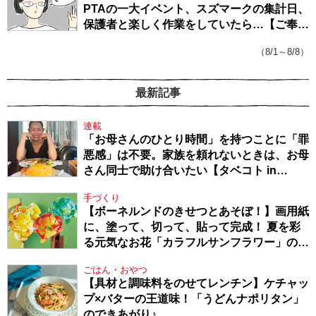
PTAの一大イベント、スズマークの集計日、
保護者と楽しく作業をしていたら…【ご奉仕
戦隊★PTA・19】
（8/1～8/8）
最新記事
連載
「お母さんのひとり時間」を持つことに「罪
悪感」は不要。家族を頼れないときは、お母
さん同士で助け合いたい【タベコト in
Berlin・130】
手づくり
【ボーネルンドのきせつとあそぼ！】画用紙
に、塗って、切って、貼って完成！ 夏を彩
る元気なお花「カラフルサンフラワー」の作
り方
ごはん・おやつ
【具材と調味料をのせてレンチン】ケチャッ
プ×バターの王道味！「うどんナポリタン」
のできあがり♪