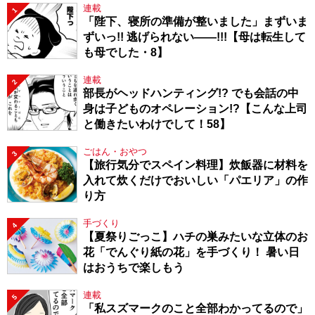
連載
1
「陛下、寝所の準備が整いました」まずいま
ずいっ!! 逃げられない――!!!【母は転生して
も母でした・8】
連載
2
部長がヘッドハンティング!? でも会話の中
身は子どものオペレーション!?【こんな上司
と働きたいわけでして！58】
ごはん・おやつ
3
【旅行気分でスペイン料理】炊飯器に材料を
入れて炊くだけでおいしい「パエリア」の作
り方
手づくり
4
【夏祭りごっこ】ハチの巣みたいな立体のお
花「でんぐり紙の花」を手づくり！ 暑い日
はおうちで楽しもう
連載
5
「私スズマークのこと全部わかってるので」