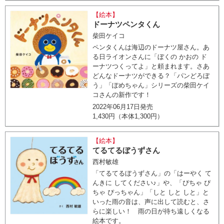
【絵本】
ドーナツペンタくん
柴田ケイコ
ペンタくんは海辺のドーナツ屋さん。あ
る日ライオンさんに「ぼくの かおの ド
ーナツつくってよ」と頼まれます。さあ
どんなドーナツができる？「パンどろぼ
う」「ぽめちゃん」シリーズの柴田ケイ
コさんの新作です！
2022年06月17日発売
1,430円（本体1,300円）
【絵本】
てるてるぼうずさん
西村敏雄
「てるてるぼうずさん」の「はーやく て
んきに してください♪」や、「ぴちゃ ぴ
ちゃ ぴっちゃん」「しと しと しと」と
いった雨の音は、声に出して読むと、さ
らに楽しい！ 雨の日が待ち遠しくなる
絵本です。