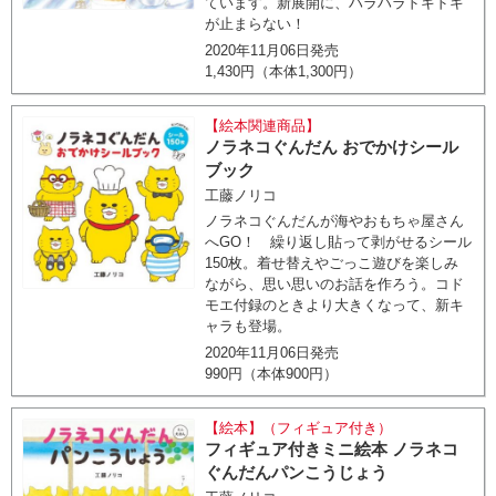
ています。新展開に、ハラハラドキドキ
が止まらない！
2020年11月06日発売
1,430円（本体1,300円）
【絵本関連商品】
ノラネコぐんだん おでかけシール
ブック
工藤ノリコ
ノラネコぐんだんが海やおもちゃ屋さん
へGO！ 繰り返し貼って剥がせるシール
150枚。着せ替えやごっこ遊びを楽しみ
ながら、思い思いのお話を作ろう。コド
モエ付録のときより大きくなって、新キ
ャラも登場。
2020年11月06日発売
990円（本体900円）
【絵本】（フィギュア付き）
フィギュア付きミニ絵本 ノラネコ
ぐんだんパンこうじょう