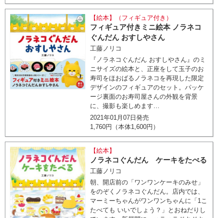
【絵本】（フィギュア付き）
フィギュア付きミニ絵本 ノラネコ
ぐんだん おすしやさん
工藤ノリコ
『ノラネコぐんだん おすしやさん』のミ
ニサイズの絵本と、正座をして玉子のお
寿司をほおばるノラネコを再現した限定
デザインのフィギュアのセット。パッケ
ージ裏面のお寿司屋さんの外観を背景
に、撮影も楽しめます…
2021年01月07日発売
1,760円（本体1,600円）
【絵本】
ノラネコぐんだん ケーキをたべる
工藤ノリコ
朝、開店前の「ワンワンケーキのみせ」
をのぞくノラネコぐんだん。店内では、
マーミーちゃんがワンワンちゃんに「1こ
たべても いいでしょう？」とおねだりし