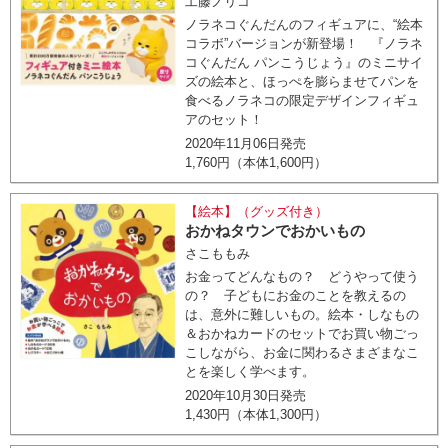
工藤ノリコ
ノラネコぐんだんのフィギュアに、“絵本
コラボ”バージョンが新登場！ 『ノラネ
コぐんだん パンこうじょう』のミニサイ
ズの絵本と、ほっぺを膨らませてパンを
食べるノラネコの限定デザインフィギュ
アのセット！
2020年11月06日発売
1,760円（本体1,600円）
【絵本】（グッズ付き）
おかねタウンでおかいもの
さこももみ
お金ってどんなもの？ どうやって使う
の？ 子どもにお金のことを教えるの
は、意外に難しいもの。絵本・しなもの
＆おかねカードのセットでお買い物ごっ
こしながら、お金に関わるさまざまなこ
とを楽しく学べます。
2020年10月30日発売
1,430円（本体1,300円）