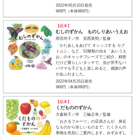
2022年05月10日発売
968円（本体880円）
【絵本】
むしのずかん ものしりあいうえお
雨宮尚子／作 安西英明／監修
「かたあしをあげて オシッコする カブ
トムシ」など、52種類の虫を「あいうえ
お」のキャッチフレーズでご紹介。精密
だけど愛らしいタッチで、虫が苦手なパ
パママも子どもと楽しめると、感謝の声
があふれました。
2022年04月25日発売
968円（本体880円）
【絵本】
くだもののずかん
大森裕子／作 三輪正幸／監修
「おさるフルーツ」の店員さんが、身近
なものから珍しいものまで、たくさんの
果物を色別にご案内します。みずみずし