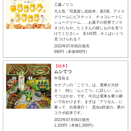
工藤ノリコ
大人気「写真探し絵絵本」第2弾。アイス
クリームにビスケット、チョコレートに
シュークリーム……お菓子の世界でノラ
ネコたちや、たくさんの探しものを見つ
けてください♪ 全141問…キミはいくつ
見つけられる？
2022年07月06日発売
990円（本体900円）
【絵本】
ムシてつ
牛窪良太
カナブンの「こてつ」は、電車が大好
き！ 特に「ムシてつ」に詳しい「ムシ
てつはかせ」です。今日は電車を乗り継
いで出かけます。まずは「アリせん」に
乗って、出発進行！ 昆虫x鉄道の、夢の
コラボ絵本です。
2022年07月06日発売
1,320円（本体1,200円）