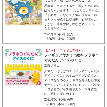
ねこまき／絵 たきのみわこ／文
忍者犬・さすけまるが、殿のためにがん
ばっちゃいます！ 『ねことじいちゃん』
『まめねこ』などで人気の漫画家・ねこ
まきさんが絵本に初挑戦。心がほっこり
します。迷路や探し絵など遊べるページ
ももりだくさん。
2021年03月04日発売
1,320円（本体1,200円）
【絵本】（フィギュア付き）
フィギュア付きミニ絵本 ノラネコ
ぐんだん アイスのくに
工藤ノリコ
人気だいばくはつ！『ノラネコぐんだん
アイスのくに』のミニサイズの絵本と、
アイスをなめるノラネコを再現した限定
デザインのフィギュアのセット。パッケ
ージ裏面のアイス屋さんシーンを背景
に、撮影も楽しめます…
2021年03月04日発売
1,760円（本体1,600円）