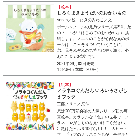
【絵本】
しろくまきょうだいのおかいもの
serico／絵 たきのみわこ／文
ポール＆ノエルの兄弟シリーズ第3弾。弟
のノエルが「はじめてのおつかい」に挑
戦します。ノエルのことが心配な兄のポ
ールは、こっそりついていくことに。
弟、兄それぞれの気持ちに寄り添う、心
あたたまるお話です。
2021年09月03日発売
1,320円（本体1,200円）
【絵本】
ノラネコぐんだん いろいろさがし
えブック
工藤ノリコ／原作
累計200万部突破の人気シリーズ初の写
真絵本。カラフルな「色」の世界で、ノ
ラネコや探しものを見つけてください。
出題はたっぷり100問以上！ 大ヒット
フィギュアのノラネコたちが、モデルと