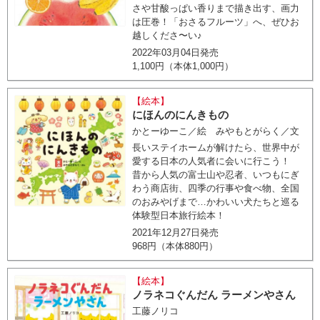
さや甘酸っぱい香りまで描き出す、画力
は圧巻！「おさるフルーツ」へ、ぜひお
越しくださ〜い♪
2022年03月04日発売
1,100円（本体1,000円）
【絵本】
にほんのにんきもの
かとーゆーこ／絵 みやもとがらく／文
長いステイホームが解けたら、世界中が
愛する日本の人気者に会いに行こう！
昔から人気の富士山や忍者、いつもにぎ
わう商店街、四季の行事や食べ物、全国
のおみやげまで…かわいい犬たちと巡る
体験型日本旅行絵本！
2021年12月27日発売
968円（本体880円）
【絵本】
ノラネコぐんだん ラーメンやさん
工藤ノリコ