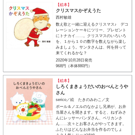
【絵本】
クリスマスかぞえうた
西村敏雄
数え歌と一緒に迎えるクリスマス♪ デコ
レーションケーキにツリー、プレゼント
にトナカイ……。クリスマスのいろいろ
を、１から１０の数字を数えながら楽し
みましょう。サンタさんは、何を持って
来てくれるかな？
2020年10月28日発売
968円（本体880円）
【絵本】
しろくまきょうだいのおべんとうや
さん
serico／絵 たきのみわこ／文
ポール＆ノエルのなかよし兄弟が、お弁
当屋さんを開きます。すると、ねずみさ
んにレッサーパンダさん、ペリカンさ
ん……次々とお客さんがやってきます。
ふたりはどんなお弁当を作るのでしょ