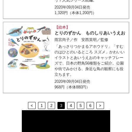
う？人気シリーズ続編。
2020年09月04日発売
1,320円（本体1,200円）
【絵本】
とりのずかん ものしりあいうえお
雨宮尚子／作 安西英明／監修
「あっさりつかまるアホウドリ」「すむ
のはひとのいるところ スズメ」かわいい
イラストとあいうえおのキャッチフレー
ズで、日本の野鳥56種類をご紹介。公園
や街でみかける、身近な鳥の観察にも役
立ちます。
2020年09月04日発売
968円（本体880円）
<
1
2
3
4
5
6
>