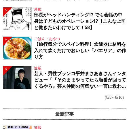
連載
3
部長がヘッドハンティング!? でも会話の中
身は子どものオペレーション!?【こんな上司
と働きたいわけでして！58】
ごはん・おやつ
4
【旅行気分でスペイン料理】炊飯器に材料を
入れて炊くだけでおいしい「パエリア」の作
り方
連載
5
芸人・男性ブランコ平井まさあきさんインタ
ビュー「『そのままやってたら順番が回って
くるやろ』芸人仲間の何気ない一言に救われ
てきたから、頑張れる」
（8/3～8/10）
最新記事
連載