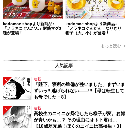
kodomoe shopより新商品♪
kodomoe shopより新商品♪
「ノラネコぐんだん」耐熱マグ3
「ノラネコぐんだん」なりきり
種が登場！
帽子（大、小）が登場！
もっと読む
人気記事
連載
1
「陛下、寝所の準備が整いました」まずいま
ずいっ!! 逃げられない――!!!【母は転生して
も母でした・8】
連載
2
高校生のニイニが帰宅したら様子が変。お顔
が青いかも…？ その理由にオトト君は…
【10歳差兄弟！ぼくのニイニは高校生・3】