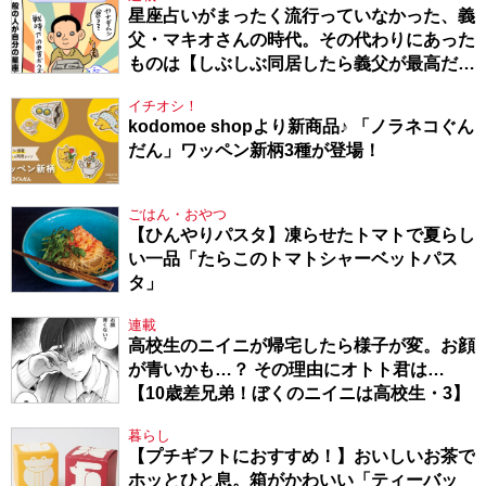
星座占いがまったく流行っていなかった、義
父・マキオさんの時代。その代わりにあった
ものは【しぶしぶ同居したら義父が最高だっ
た件・104】
イチオシ！
kodomoe shopより新商品♪ 「ノラネコぐん
だん」ワッペン新柄3種が登場！
ごはん・おやつ
【ひんやりパスタ】凍らせたトマトで夏らし
い一品「たらこのトマトシャーベットパス
タ」
連載
高校生のニイニが帰宅したら様子が変。お顔
が青いかも…？ その理由にオトト君は…
【10歳差兄弟！ぼくのニイニは高校生・3】
暮らし
【プチギフトにおすすめ！】おいしいお茶で
ホッとひと息。箱がかわいい「ティーバッ