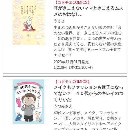
【コドモエCOMICS】
耳がきこえないママときこえるムス
メのおはなし。
うささ
生まれつき耳がきこえない母の住む「音
のない世界」と、きこえるムスメの住む
「音のある世界」。２つの世界が交わっ
たとき見えてくる、変わらない愛の景色
とは!? 笑って泣けるハートフル子育て
エッセイ！
2023年11月01日発売
1,210円（本体1,100円）
【コドモエCOMICS】
メイクもファッションも迷子になっ
てない？ ４０代からのキレイのつ
くりかた
うつみさえ
40代マンガ家が、メイク、ファッショ
ン、下着、メガネ、写真写り、姿勢をテ
ーマに、人気スタイリストやヘアメイク
アップアーティスト、カメラマンに取