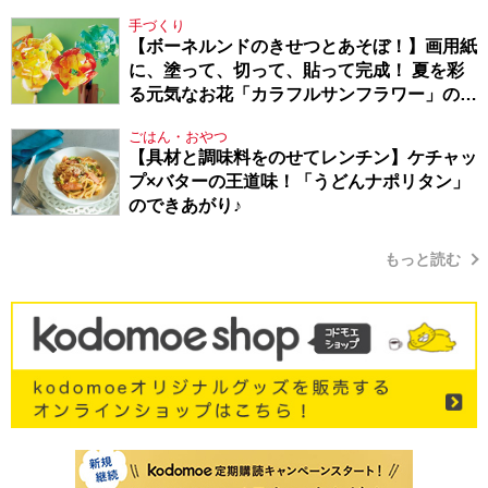
Berlin・130】
手づくり
【ボーネルンドのきせつとあそぼ！】画用紙
に、塗って、切って、貼って完成！ 夏を彩
る元気なお花「カラフルサンフラワー」の作
り方
ごはん・おやつ
【具材と調味料をのせてレンチン】ケチャッ
プ×バターの王道味！「うどんナポリタン」
のできあがり♪
もっと読む