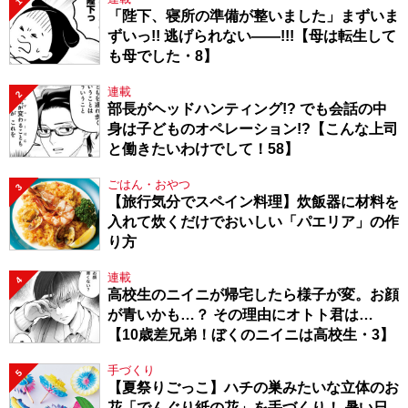
1
「陛下、寝所の準備が整いました」まずいま
ずいっ!! 逃げられない――!!!【母は転生して
も母でした・8】
連載
2
部長がヘッドハンティング!? でも会話の中
身は子どものオペレーション!?【こんな上司
と働きたいわけでして！58】
ごはん・おやつ
3
【旅行気分でスペイン料理】炊飯器に材料を
入れて炊くだけでおいしい「パエリア」の作
り方
連載
4
高校生のニイニが帰宅したら様子が変。お顔
が青いかも…？ その理由にオトト君は…
【10歳差兄弟！ぼくのニイニは高校生・3】
手づくり
5
【夏祭りごっこ】ハチの巣みたいな立体のお
花「でんぐり紙の花」を手づくり！ 暑い日