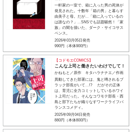
一軒家の一室で、箱に入った男の死体が
発見された。十数年「箱の男」と暮らす
由美子と母。だが...「箱に入っているの
は誰なの？」...SNSでも話題騒然！「家
族」の闇を描いた、ダーク・サイコサス
ペンス。
2026年03月05日発売
990円（本体900円）
【コドモエCOMICS】
こんな上司と働きたいわけでして！
かねもと／原作 キタハラナナエ／作画
異動してきた部署には、鬼と噂されるブ
ラック部長がいて…!? だがその正体
は、育児に全力コミットしているホワイ
ト上司だった。そんなコワモテ部長・西
島と部下たちが織りなすワークライフバ
ランスコメディ。
2025年09月04日発売
880円（本体800円）