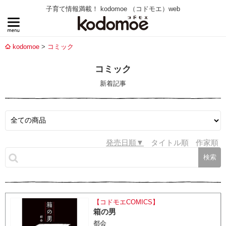
子育て情報満載！ kodomoe （コドモエ）web
kodomoe
コミック
コミック
新着記事
発売日順
タイトル順
作家順
【コドモエCOMICS】
箱の男
都会