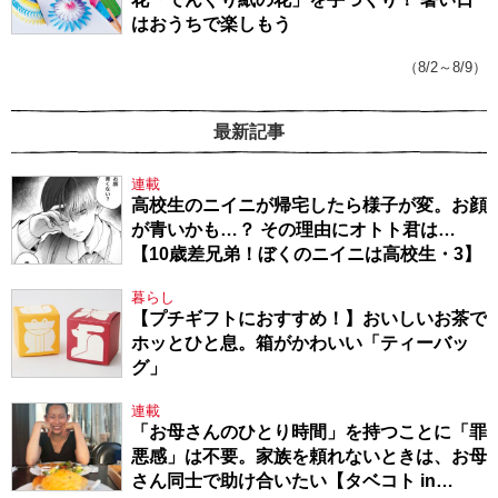
はおうちで楽しもう
（8/2～8/9）
最新記事
連載
高校生のニイニが帰宅したら様子が変。お顔
が青いかも…？ その理由にオトト君は…
【10歳差兄弟！ぼくのニイニは高校生・3】
暮らし
【プチギフトにおすすめ！】おいしいお茶で
ホッとひと息。箱がかわいい「ティーバッ
グ」
連載
「お母さんのひとり時間」を持つことに「罪
悪感」は不要。家族を頼れないときは、お母
さん同士で助け合いたい【タベコト in