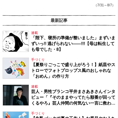
143】
（7/31～8/7）
最新記事
連載
「陛下、寝所の準備が整いました」まずいま
ずいっ!! 逃げられない――!!!【母は転生して
も母でした・8】
手づくり
【夏祭りごっこで盛り上がろう！】紙皿やス
トローでフォトプロップス風のおしゃれな
「おめん」の作り方
連載
芸人・男性ブランコ平井まさあきさんインタ
ビュー「『そのままやってたら順番が回って
くるやろ』芸人仲間の何気ない一言に救われ
てきたから、頑張れる」
手づくり