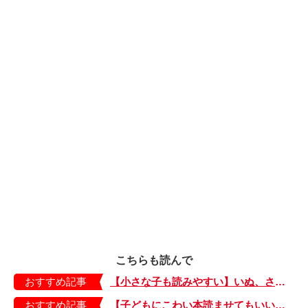
こちらも読んで
おすすめ記事
【小さな子も読みやすい】いぬ、さる、うさぎ、ゴリラにあひる…動物たちのまねっこできるかな？『まねまねっこ』発売中！
おすすめ記事
【子どもにこわい本読ませてもいいの？】「子どもはどのようなものにこわさを感じやすいのでしょうか？」