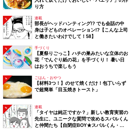
入れて炊くだけでおいしい「パエリア」の作
り方
連載
2
部長がヘッドハンティング!? でも会話の中
身は子どものオペレーション!?【こんな上司
と働きたいわけでして！58】
手づくり
3
【夏祭りごっこ】ハチの巣みたいな立体のお
花「でんぐり紙の花」を手づくり！ 暑い日
はおうちで楽しもう
ごはん・おやつ
4
【材料3つ！】のせて焼くだけ！包丁いらず
で超簡単「目玉焼きトースト」
連載
5
「タイヤは純正ですか？」新しい教育実習の
先生に、ユニークな質問で攻めるスバルくん
と仲間たち【自閉症BOY★スバルくん・