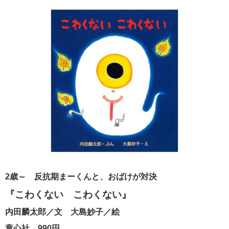
2歳～ 反抗期まーくんと、おばけが対決
『こわくない こわくない』
内田麟太郎／文 大島妙子／絵
童心社 990円