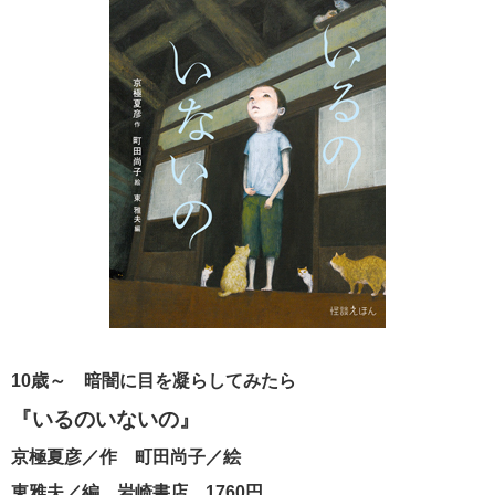
10歳～ 暗闇に目を凝らしてみたら
『いるのいないの』
京極夏彦／作 町田尚子／絵
東雅夫／編 岩崎書店 1760円