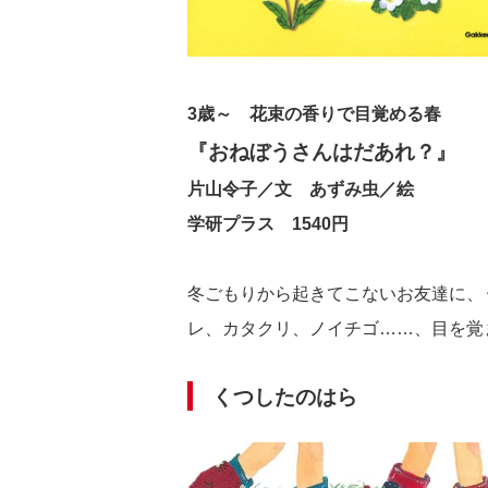
3歳～ 花束の香りで目覚める春
『おねぼうさんはだあれ？』
片山令子／文 あずみ虫／絵
学研プラス 1540円
冬ごもりから起きてこないお友達に、
レ、カタクリ、ノイチゴ……、目を覚
くつしたのはら