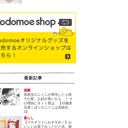
最新記事
連載
高校生のニイニが帰宅したら様
子が変。お顔が青いかも…？ そ
の理由にオトト君は…【10歳差
兄弟！ぼくのニイニは高校生・
3】
暮らし
【プチギフトにおすすめ！】お
いしいお茶でホッとひと息。箱