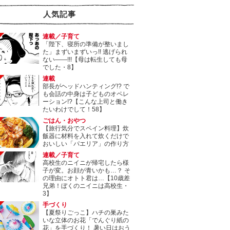
人気記事
連載／子育て
「陛下、寝所の準備が整いまし
た」まずいまずいっ!! 逃げられ
ない――!!!【母は転生しても母
でした・8】
連載
部長がヘッドハンティング!? で
も会話の中身は子どものオペレ
ーション!?【こんな上司と働き
たいわけでして！58】
ごはん・おやつ
【旅行気分でスペイン料理】炊
飯器に材料を入れて炊くだけで
おいしい「パエリア」の作り方
連載／子育て
高校生のニイニが帰宅したら様
子が変。お顔が青いかも…？ そ
の理由にオトト君は…【10歳差
兄弟！ぼくのニイニは高校生・
3】
手づくり
【夏祭りごっこ】ハチの巣みた
いな立体のお花「でんぐり紙の
花」を手づくり！ 暑い日はおう