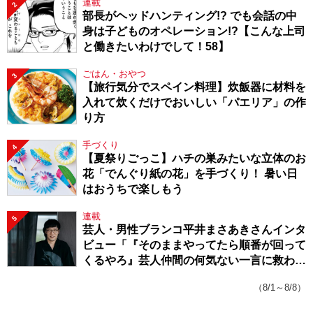
連載
2
部長がヘッドハンティング!? でも会話の中
身は子どものオペレーション!?【こんな上司
と働きたいわけでして！58】
ごはん・おやつ
3
【旅行気分でスペイン料理】炊飯器に材料を
入れて炊くだけでおいしい「パエリア」の作
り方
手づくり
4
【夏祭りごっこ】ハチの巣みたいな立体のお
花「でんぐり紙の花」を手づくり！ 暑い日
はおうちで楽しもう
連載
5
芸人・男性ブランコ平井まさあきさんインタ
ビュー「『そのままやってたら順番が回って
くるやろ』芸人仲間の何気ない一言に救われ
てきたから、頑張れる」
（8/1～8/8）