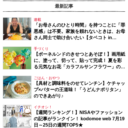
最新記事
連載
「お母さんのひとり時間」を持つことに「罪
悪感」は不要。家族を頼れないときは、お母
さん同士で助け合いたい【タベコト in
Berlin・130】
手づくり
【ボーネルンドのきせつとあそぼ！】画用紙
に、塗って、切って、貼って完成！ 夏を彩
る元気なお花「カラフルサンフラワー」の作
り方
ごはん・おやつ
【具材と調味料をのせてレンチン】ケチャッ
プ×バターの王道味！「うどんナポリタン」
のできあがり♪
イチオシ！
【週間ランキング！】NISAやファッション
の記事がランクイン！ kodomoe web 7月19
日～25日の週間TOP5★