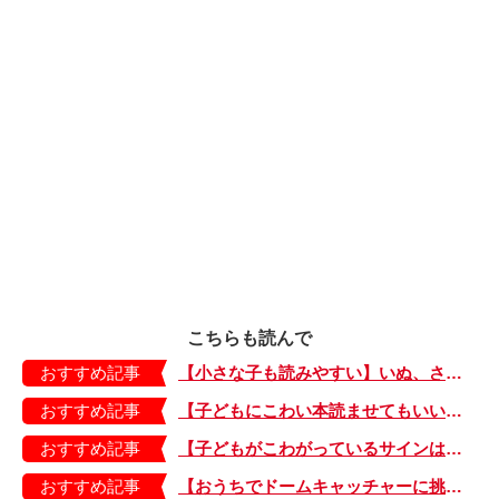
こちらも読んで
おすすめ記事
【小さな子も読みやすい】いぬ、さる、うさぎ、ゴリラにあひる…動物たちのまねっこできるかな？『まねまねっこ』発売中！
おすすめ記事
【子どもにこわい本読ませてもいいの？】「子どもはどのようなものにこわさを感じやすいのでしょうか？」
おすすめ記事
【子どもがこわがっているサインは？】「読み聞かせのとき、子どもがこわがっていると判断できるサインを教えてください！」
おすすめ記事
【おうちでドームキャッチャーに挑戦だ】アンパンマン わくわくドームキャッチャー