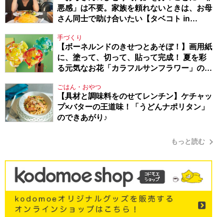
悪感」は不要。家族を頼れないときは、お母
さん同士で助け合いたい【タベコト in
Berlin・130】
手づくり
【ボーネルンドのきせつとあそぼ！】画用紙
に、塗って、切って、貼って完成！ 夏を彩
る元気なお花「カラフルサンフラワー」の作
り方
ごはん・おやつ
【具材と調味料をのせてレンチン】ケチャッ
プ×バターの王道味！「うどんナポリタン」
のできあがり♪
もっと読む