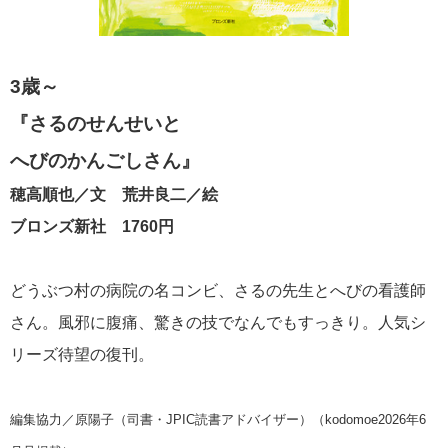
3歳～
『さるのせんせいと
へびのかんごしさん』
穂高順也／文 荒井良二／絵
ブロンズ新社 1760円
どうぶつ村の病院の名コンビ、さるの先生とへびの看護師
さん。風邪に腹痛、驚きの技でなんでもすっきり。人気シ
リーズ待望の復刊。
編集協力／原陽子（司書・JPIC読書アドバイザー）（kodomoe2026年6