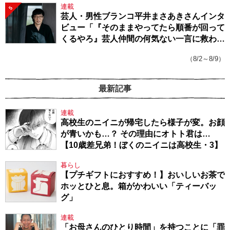
連載
5
芸人・男性ブランコ平井まさあきさんインタ
ビュー「『そのままやってたら順番が回って
くるやろ』芸人仲間の何気ない一言に救われ
てきたから、頑張れる」
（8/2～8/9）
最新記事
連載
高校生のニイニが帰宅したら様子が変。お顔
が青いかも…？ その理由にオトト君は…
【10歳差兄弟！ぼくのニイニは高校生・3】
暮らし
【プチギフトにおすすめ！】おいしいお茶で
ホッとひと息。箱がかわいい「ティーバッ
グ」
連載
「お母さんのひとり時間」を持つことに「罪