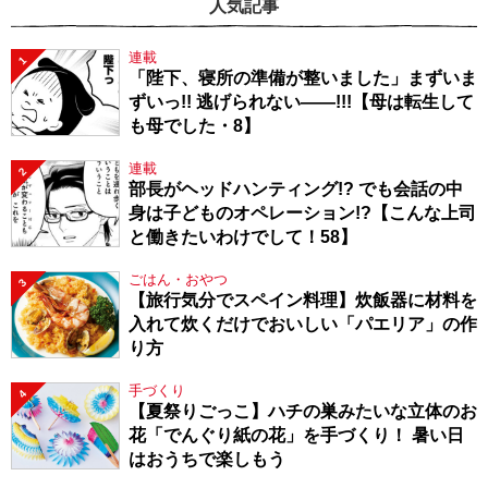
人気記事
連載
1
「陛下、寝所の準備が整いました」まずいま
ずいっ!! 逃げられない――!!!【母は転生して
も母でした・8】
連載
2
部長がヘッドハンティング!? でも会話の中
身は子どものオペレーション!?【こんな上司
と働きたいわけでして！58】
ごはん・おやつ
3
【旅行気分でスペイン料理】炊飯器に材料を
入れて炊くだけでおいしい「パエリア」の作
り方
手づくり
4
【夏祭りごっこ】ハチの巣みたいな立体のお
花「でんぐり紙の花」を手づくり！ 暑い日
はおうちで楽しもう