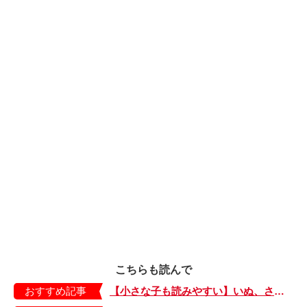
こちらも読んで
おすすめ記事
【小さな子も読みやすい】いぬ、さる、うさぎ、ゴリラにあひる…動物たちのまねっこできるかな？『まねまねっこ』発売中！