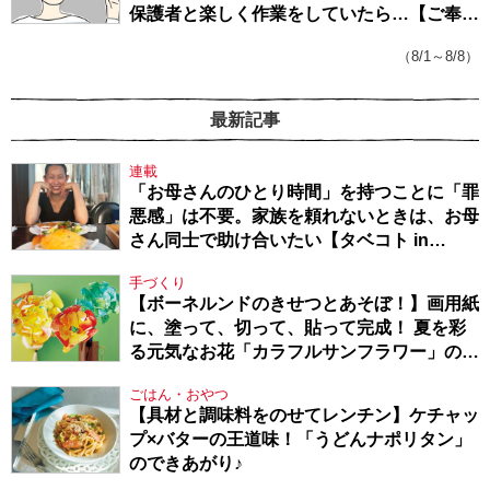
保護者と楽しく作業をしていたら…【ご奉仕
戦隊★PTA・19】
（8/1～8/8）
最新記事
連載
「お母さんのひとり時間」を持つことに「罪
悪感」は不要。家族を頼れないときは、お母
さん同士で助け合いたい【タベコト in
Berlin・130】
手づくり
【ボーネルンドのきせつとあそぼ！】画用紙
に、塗って、切って、貼って完成！ 夏を彩
る元気なお花「カラフルサンフラワー」の作
り方
ごはん・おやつ
【具材と調味料をのせてレンチン】ケチャッ
プ×バターの王道味！「うどんナポリタン」
のできあがり♪