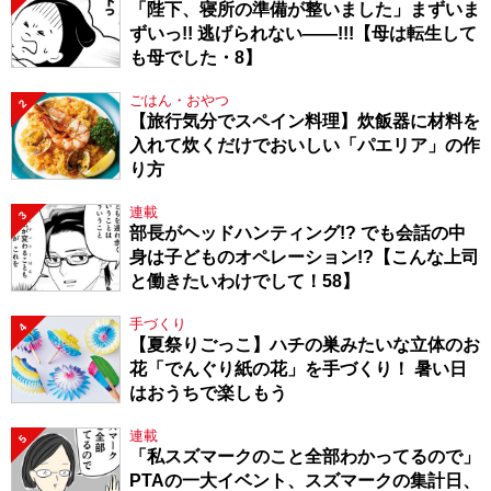
「陛下、寝所の準備が整いました」まずいま
ずいっ!! 逃げられない――!!!【母は転生して
も母でした・8】
ごはん・おやつ
2
【旅行気分でスペイン料理】炊飯器に材料を
入れて炊くだけでおいしい「パエリア」の作
り方
連載
3
部長がヘッドハンティング!? でも会話の中
身は子どものオペレーション!?【こんな上司
と働きたいわけでして！58】
手づくり
4
【夏祭りごっこ】ハチの巣みたいな立体のお
花「でんぐり紙の花」を手づくり！ 暑い日
はおうちで楽しもう
連載
5
「私スズマークのこと全部わかってるので」
PTAの一大イベント、スズマークの集計日、